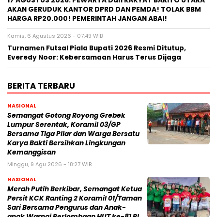
17 AGUSTUS 2026: PEWARTA Dan RAKYAT BARITO UTARA
AKAN GERUDUK KANTOR DPRD DAN PEMDA! TOLAK BBM
HARGA RP20.000! PEMERINTAH JANGAN ABAI!
Kamis, 6 Agustus 2026 - 07:49 WIB
Turnamen Futsal Piala Bupati 2026 Resmi Ditutup,
Everedy Noor: Kebersamaan Harus Terus Dijaga
BERITA TERBARU
NASIONAL
Semangat Gotong Royong Grebek
Lumpur Serentak, Koramil 03/GP
Bersama Tiga Pilar dan Warga Bersatu
Karya Bakti Bersihkan Lingkungan
Kemanggisan
Minggu, 9 Agu 2026 - 18:27 WIB
NASIONAL
Merah Putih Berkibar, Semangat Ketua
Persit KCK Ranting 2 Koramil 01/Taman
Sari Bersama Pengurus dan Anak-
anak Warnai Perlombaan HUT ke-81 RI