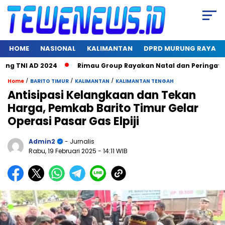
HOME
NASIONAL
KALIMANTAN
DPRD MURUNG RAYA
TNI AD 2024
Rimau Group Rayakan Natal dan Peringati Hari 
/
/
/
Home
BARITO TIMUR
KALIMANTAN
KALIMANTAN TENGAH
Antisipasi Kelangkaan dan Tekan
Harga, Pemkab Barito Timur Gelar
Operasi Pasar Gas Elpiji
Admin2
- Jurnalis
Rabu, 19 Februari 2025
- 14:11 WIB