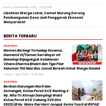
Kamis, 4 Desember 2025 - 13:52 WIB
Libatkan Warga Lokal, Camat Murung Dorong
Pembangunan Desa Jadi Penggerak Ekonomi
Masyarakat
BERITA TERBARU
NASIONAL
Momen Berbagi Terhadap Sesama,
Danramil 01/Taman Sari Mayor Inf
Manatap Rajagukguk Kolaborasi
Vihara Dharma Bhakti dan Tiga Pilar
Salurkan 700 Nasi Box Jumat Berkah Untuk Warga Glodok
Jumat, 7 Agu 2026 - 15:45 WIB
NASIONAL
Berikan Dukungan Moril dan
Semangat, Ketua Persit KCK Ranting 4
Ny. Nita Tri Atmojo Dampingi Wakil
Ketua Persit KCK Cabang XVII Dim
0503/JB Ny. Nicke Dwi Harri Jenguk Serka Yusril di RSPAD