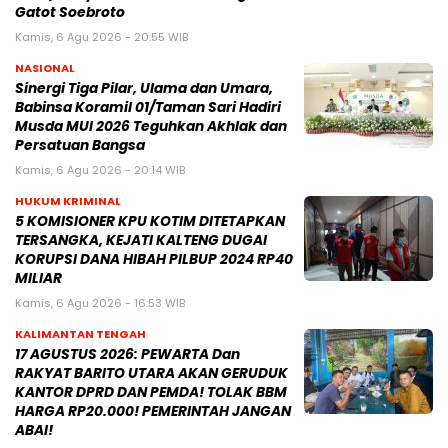
Gatot Soebroto
Kamis, 6 Agu 2026 - 20:55 WIB
NASIONAL
Sinergi Tiga Pilar, Ulama dan Umara,
Babinsa Koramil 01/Taman Sari Hadiri
Musda MUI 2026 Teguhkan Akhlak dan
Persatuan Bangsa
Kamis, 6 Agu 2026 - 20:14 WIB
HUKUM KRIMINAL
5 KOMISIONER KPU KOTIM DITETAPKAN
TERSANGKA, KEJATI KALTENG DUGAI
KORUPSI DANA HIBAH PILBUP 2024 RP40
MILIAR
Kamis, 6 Agu 2026 - 16:53 WIB
KALIMANTAN TENGAH
17 AGUSTUS 2026: PEWARTA Dan
RAKYAT BARITO UTARA AKAN GERUDUK
KANTOR DPRD DAN PEMDA! TOLAK BBM
HARGA RP20.000! PEMERINTAH JANGAN
ABAI!