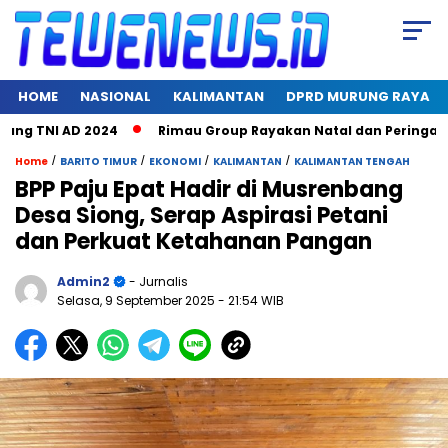
HOME
NASIONAL
KALIMANTAN
DPRD MURUNG RAYA
 TNI AD 2024
Rimau Group Rayakan Natal dan Peringati Hari 
/
/
/
/
Home
BARITO TIMUR
EKONOMI
KALIMANTAN
KALIMANTAN TENGAH
BPP Paju Epat Hadir di Musrenbang
Desa Siong, Serap Aspirasi Petani
dan Perkuat Ketahanan Pangan
Admin2
- Jurnalis
Selasa, 9 September 2025
- 21:54 WIB