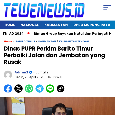
HOME
NASIONAL
KALIMANTAN
DPRD MURUNG RAYA
I AD 2024
Rimau Group Rayakan Natal dan Peringati Hari Jad
/
/
/
Home
BARITO TIMUR
KALIMANTAN
KALIMANTAN TENGAH
Dinas PUPR Perkim Barito Timur
Perbaiki Jalan dan Jembatan yang
Rusak
Admin2
- Jurnalis
Senin, 28 April 2025
- 14:06 WIB