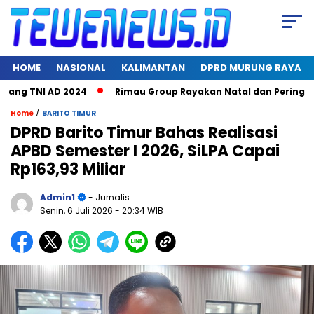
HOME
NASIONAL
KALIMANTAN
DPRD MURUNG RAYA
g TNI AD 2024
Rimau Group Rayakan Natal dan Peringati Har
/
Home
BARITO TIMUR
DPRD Barito Timur Bahas Realisasi
APBD Semester I 2026, SiLPA Capai
Rp163,93 Miliar
Admin1
- Jurnalis
Senin, 6 Juli 2026
- 20:34 WIB