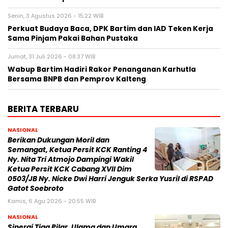
Senin, 3 Agustus 2026 - 15:22 WIB
Perkuat Budaya Baca, DPK Bartim dan IAD Teken Kerja
Sama Pinjam Pakai Bahan Pustaka
Jumat, 31 Juli 2026 - 08:37 WIB
Wabup Bartim Hadiri Rakor Penanganan Karhutla
Bersama BNPB dan Pemprov Kalteng
BERITA TERBARU
NASIONAL
Berikan Dukungan Moril dan
Semangat, Ketua Persit KCK Ranting 4
Ny. Nita Tri Atmojo Dampingi Wakil
Ketua Persit KCK Cabang XVII Dim
0503/JB Ny. Nicke Dwi Harri Jenguk Serka Yusril di RSPAD
Gatot Soebroto
Kamis, 6 Agu 2026 - 20:55 WIB
NASIONAL
Sinergi Tiga Pilar, Ulama dan Umara,