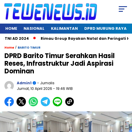
HOME
NASIONAL
KALIMANTAN
DPRD MURUNG RAYA
NI AD 2024
Rimau Group Rayakan Natal dan Peringati Hari Ja
/
Home
BARITO TIMUR
DPRD Barito Timur Serahkan Hasil
Reses, Infrastruktur Jadi Aspirasi
Dominan
Admin1
- Jurnalis
Jumat, 10 April 2026
- 19:46 WIB