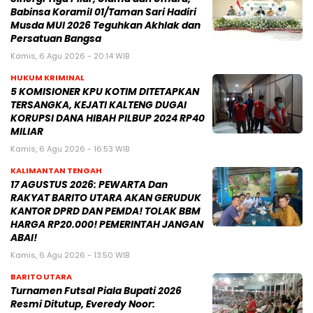
Babinsa Koramil 01/Taman Sari Hadiri
Musda MUI 2026 Teguhkan Akhlak dan
Persatuan Bangsa
Kamis, 6 Agu 2026 - 20:14 WIB
HUKUM KRIMINAL
5 KOMISIONER KPU KOTIM DITETAPKAN
TERSANGKA, KEJATI KALTENG DUGAI
KORUPSI DANA HIBAH PILBUP 2024 RP40
MILIAR
Kamis, 6 Agu 2026 - 16:53 WIB
KALIMANTAN TENGAH
17 AGUSTUS 2026: PEWARTA Dan
RAKYAT BARITO UTARA AKAN GERUDUK
KANTOR DPRD DAN PEMDA! TOLAK BBM
HARGA RP20.000! PEMERINTAH JANGAN
ABAI!
Kamis, 6 Agu 2026 - 13:50 WIB
BARITO UTARA
Turnamen Futsal Piala Bupati 2026
Resmi Ditutup, Everedy Noor: