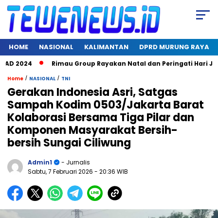
HOME
NASIONAL
KALIMANTAN
DPRD MURUNG RAYA
024
Rimau Group Rayakan Natal dan Peringati Hari Jadi ke 1
/
/
Home
NASIONAL
TNI
Gerakan Indonesia Asri, Satgas
Sampah Kodim 0503/Jakarta Barat
Kolaborasi Bersama Tiga Pilar dan
Komponen Masyarakat Bersih-
bersih Sungai Ciliwung
Admin1
- Jurnalis
Sabtu, 7 Februari 2026
- 20:36 WIB