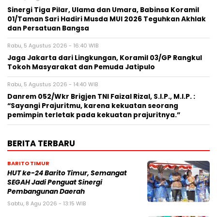
Sinergi Tiga Pilar, Ulama dan Umara, Babinsa Koramil
01/Taman Sari Hadiri Musda MUI 2026 Teguhkan Akhlak
dan Persatuan Bangsa
Rabu, 5 Agustus 2026 - 16:40 WIB
Jaga Jakarta dari Lingkungan, Koramil 03/GP Rangkul
Tokoh Masyarakat dan Pemuda Jatipulo
Rabu, 5 Agustus 2026 - 14:40 WIB
Danrem 052/Wkr Brigjen TNI Faizal Rizal, S.I.P., M.I.P. :
“Sayangi Prajuritmu, karena kekuatan seorang
pemimpin terletak pada kekuatan prajuritnya.”
BERITA TERBARU
BARITO TIMUR
HUT ke-24 Barito Timur, Semangat
SEGAH Jadi Penguat Sinergi
Pembangunan Daerah
Sabtu, 8 Agu 2026 - 13:15 WIB