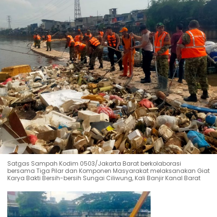
Satgas Sampah Kodim 0503/Jakarta Barat berkolaborasi
bersama Tiga Pilar dan Komponen Masyarakat melaksanakan Giat
Karya Bakti Bersih-bersih Sungai Ciliwung, Kali Banjir Kanal Barat