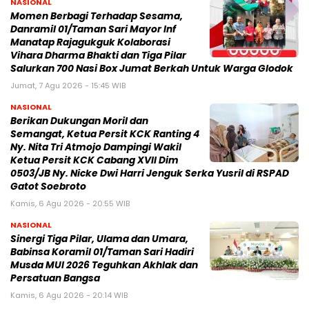
NASIONAL
Momen Berbagi Terhadap Sesama,
Danramil 01/Taman Sari Mayor Inf
Manatap Rajagukguk Kolaborasi
Vihara Dharma Bhakti dan Tiga Pilar
Salurkan 700 Nasi Box Jumat Berkah Untuk Warga Glodok
Jumat, 7 Agu 2026 - 15:45 WIB
NASIONAL
Berikan Dukungan Moril dan
Semangat, Ketua Persit KCK Ranting 4
Ny. Nita Tri Atmojo Dampingi Wakil
Ketua Persit KCK Cabang XVII Dim
0503/JB Ny. Nicke Dwi Harri Jenguk Serka Yusril di RSPAD
Gatot Soebroto
Kamis, 6 Agu 2026 - 20:55 WIB
NASIONAL
Sinergi Tiga Pilar, Ulama dan Umara,
Babinsa Koramil 01/Taman Sari Hadiri
Musda MUI 2026 Teguhkan Akhlak dan
Persatuan Bangsa
Kamis, 6 Agu 2026 - 20:14 WIB