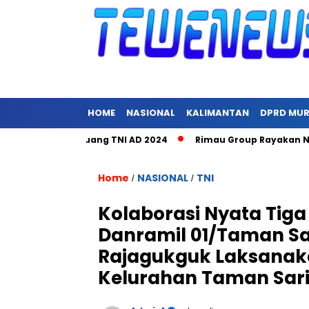
HOME
NASIONAL
KALIMANTAN
DPRD MU
ra Hari Juang TNI AD 2024
Rimau Group Rayakan Natal dan P
Home
NASIONAL
TNI
/
/
Kolaborasi Nyata Tiga
Danramil 01/Taman Sa
Rajagukguk Laksanaka
Kelurahan Taman Sar