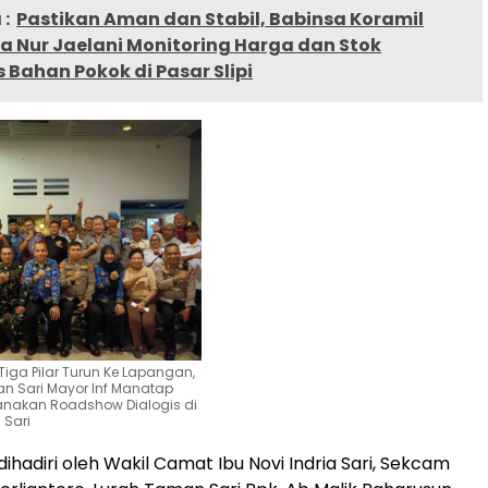
:
Pastikan Aman dan Stabil, Babinsa Koramil
a Nur Jaelani Monitoring Harga dan Stok
Bahan Pokok di Pasar Slipi
Tiga Pilar Turun Ke Lapangan,
n Sari Mayor Inf Manatap
anakan Roadshow Dialogis di
 Sari
a dihadiri oleh Wakil Camat Ibu Novi Indria Sari, Sekcam