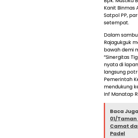
Bpk. Mustika B
Kanit Binmas 
Satpol PP, pa
setempat.
​Dalam sambut
Rajagukguk me
bawah demi me
​”Sinergitas T
nyata di lapan
langsung potr
Pemerintah K
mendukung ke
Inf Manatap R
Baca Juga 
01/Taman 
Camat dan
Padel