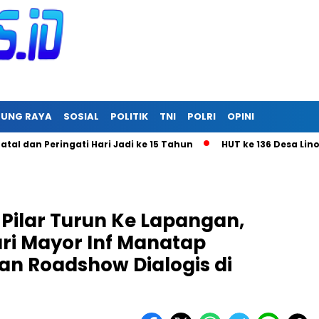
RUNG RAYA
SOSIAL
POLITIK
TNI
POLRI
OPINI
eringati Hari Jadi ke 15 Tahun
HUT ke 136 Desa Linon Besi I
 Pilar Turun Ke Lapangan,
ri Mayor Inf Manatap
n Roadshow Dialogis di
i