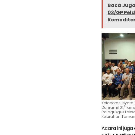
Baca Juga 
03/GP Peld
Komoditas 
Kolaborasi Nyata 
Danramil 01/Tama
Rajagukguk Laks
Kelurahan Taman
​Acara ini jug