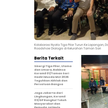
Kolaborasi Nyata Tiga Pilar Turun Ke Lapangan,
Roadshow Dialogis di Kelurahan Taman Sari
Berita Terkait
Sinergi Tiga Pilar, Ulama
dan Umara, Babinsa
Koramil 01/Taman Sari
Hadiri Musda MUI 2026
Teguhkan Akhlak dan
Persatuan Bangsa
Jaga Jakarta dari
Lingkungan, Koramil
03/GP Rangkul Tokoh
Masyarakat dan
Pemuda Jatipulo