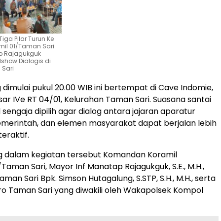
iga Pilar Turun Ke
il 01/Taman Sari
p Rajagukguk
how Dialogis di
 Sari
 dimulai pukul 20.00 WIB ini bertempat di Cave Indomie,
sar IVe RT 04/01, Kelurahan Taman Sari. Suasana santai
engaja dipilih agar dialog antara jajaran aparatur
merintah, dan elemen masyarakat dapat berjalan lebih
eraktif.
ng dalam kegiatan tersebut Komandan Koramil
Taman Sari, Mayor Inf Manatap Rajagukguk, S.E., M.H.,
man Sari Bpk. Simson Hutagalung, S.STP, S.H., M.H., serta
o Taman Sari yang diwakili oleh Wakapolsek Kompol