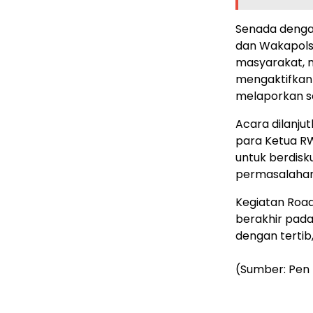
​Senada denga
dan Wakapols
masyarakat, m
mengaktifkan
melaporkan s
​Acara dilanju
para Ketua R
untuk berdisk
permasalahan
​Kegiatan Roa
berakhir pada
dengan tertib
(Sumber: Pen 