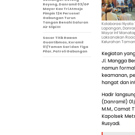
Royong, Danramil 03/GP
Mayor Kav Tri Atmojo
Pimpin 124 Personel
Gabungan Turun
Tangan Benahi Saluran
Kolaborasi Nyata T
Air Slipi III
Lapangan, Danram
Mayor Inf Manata
Laksanakan Roads
Sasar Titik Rawan
Kelurahan Taman
Guantibmas, Koramil
01/Taman Sari dan Tiga
Pilar, Patroli Gabungan
​Kegiatan yang
Jl. Mangga Be
namun formal s
keamanan, pe
hangat dan int
​Hadir langsu
(Danramil) 01/
M.M., Camat Ta
Kapolsek Metr
Rusyadi.