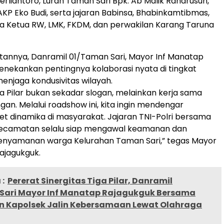
erliantoro, Lurah Taman Sari Bpk. Ab Malik Raharusun,
AKP Eko Budi, serta jajaran Babinsa, Bhabinkamtibmas,
ra Ketua RW, LMK, FKDM, dan perwakilan Karang Taruna
annya, Danramil 01/Taman Sari, Mayor Inf Manatap
nekankan pentingnya kolaborasi nyata di tingkat
njaga kondusivitas wilayah.
iga Pilar bukan sekadar slogan, melainkan kerja sama
gan. Melalui roadshow ini, kita ingin mendengar
et dinamika di masyarakat. Jajaran TNI-Polri bersama
ecamatan selalu siap mengawal keamanan dan
nyamanan warga Kelurahan Taman Sari,” tegas Mayor
ajagukguk.
:
Pererat Sinergitas Tiga Pilar, Danramil
Sari Mayor Inf Manatap Rajagukguk Bersama
 Kapolsek Jalin Kebersamaan Lewat Olahraga