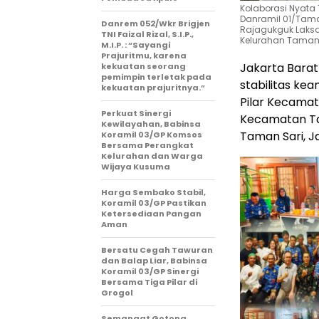
Kolaborasi Nyata 
Danramil 01/Tama
Danrem 052/Wkr Brigjen
Rajagukguk Laks
TNI Faizal Rizal, S.I.P.,
Kelurahan Taman
M.I.P. : “Sayangi
Prajuritmu, karena
Jakarta Bara
kekuatan seorang
pemimpin terletak pada
stabilitas ke
kekuatan prajuritnya.”
Pilar Kecamat
Perkuat Sinergi
Kecamatan Tam
Kewilayahan, Babinsa
Taman Sari, J
Koramil 03/GP Komsos
Bersama Perangkat
Kelurahan dan Warga
Wijaya Kusuma
Harga Sembako Stabil,
Koramil 03/GP Pastikan
Ketersediaan Pangan
Aman
Bersatu Cegah Tawuran
dan Balap Liar, Babinsa
Koramil 03/GP Sinergi
Bersama Tiga Pilar di
Grogol
Semangat Gotong