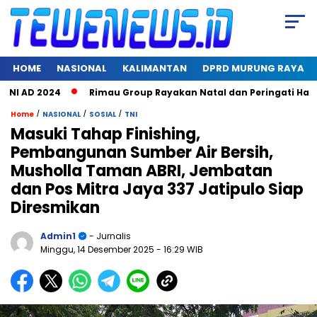
HOME
NASIONAL
KALIMANTAN
DPRD MURUNG RAYA
AD 2024
Rimau Group Rayakan Natal dan Peringati Hari Jadi 
/
/
/
Home
NASIONAL
SOSIAL
TNI
Masuki Tahap Finishing,
Pembangunan Sumber Air Bersih,
Musholla Taman ABRI, Jembatan
dan Pos Mitra Jaya 337 Jatipulo Siap
Diresmikan
Admin1
- Jurnalis
Minggu, 14 Desember 2025
- 16:29 WIB