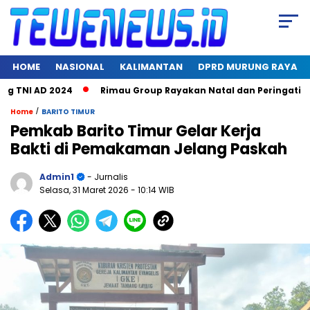
HOME
NASIONAL
KALIMANTAN
DPRD MURUNG RAYA
NI AD 2024
Rimau Group Rayakan Natal dan Peringati Hari J
/
Home
BARITO TIMUR
Pemkab Barito Timur Gelar Kerja
Bakti di Pemakaman Jelang Paskah
Admin1
- Jurnalis
Selasa, 31 Maret 2026
- 10:14 WIB