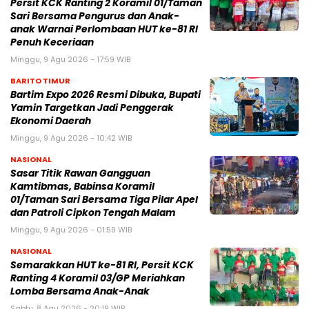
Persit KCK Ranting 2 Koramil 01/Taman
Sari Bersama Pengurus dan Anak-
anak Warnai Perlombaan HUT ke-81 RI
Penuh Keceriaan
Minggu, 9 Agu 2026 - 17:59 WIB
BARITO TIMUR
Bartim Expo 2026 Resmi Dibuka, Bupati
Yamin Targetkan Jadi Penggerak
Ekonomi Daerah
Minggu, 9 Agu 2026 - 10:42 WIB
NASIONAL
Sasar Titik Rawan Gangguan
Kamtibmas, Babinsa Koramil
01/Taman Sari Bersama Tiga Pilar Apel
dan Patroli Cipkon Tengah Malam
Minggu, 9 Agu 2026 - 01:59 WIB
NASIONAL
Semarakkan HUT ke-81 RI, Persit KCK
Ranting 4 Koramil 03/GP Meriahkan
Lomba Bersama Anak-Anak
Sabtu, 8 Agu 2026 - 20:19 WIB