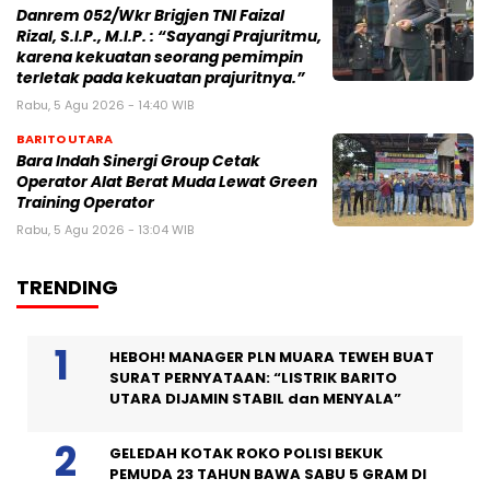
Danrem 052/Wkr Brigjen TNI Faizal
Rizal, S.I.P., M.I.P. : “Sayangi Prajuritmu,
karena kekuatan seorang pemimpin
terletak pada kekuatan prajuritnya.”
Rabu, 5 Agu 2026 - 14:40 WIB
BARITO UTARA
Bara Indah Sinergi Group Cetak
Operator Alat Berat Muda Lewat Green
Training Operator
Rabu, 5 Agu 2026 - 13:04 WIB
TRENDING
HEBOH! MANAGER PLN MUARA TEWEH BUAT
SURAT PERNYATAAN: “LISTRIK BARITO
UTARA DIJAMIN STABIL dan MENYALA”
GELEDAH KOTAK ROKO POLISI BEKUK
PEMUDA 23 TAHUN BAWA SABU 5 GRAM DI