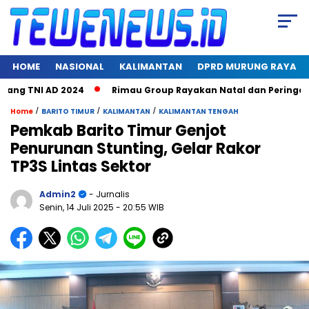
HOME
NASIONAL
KALIMANTAN
DPRD MURUNG RAYA
g TNI AD 2024
Rimau Group Rayakan Natal dan Peringati Hari
/
/
/
Home
BARITO TIMUR
KALIMANTAN
KALIMANTAN TENGAH
Pemkab Barito Timur Genjot
Penurunan Stunting, Gelar Rakor
TP3S Lintas Sektor
Admin2
- Jurnalis
Senin, 14 Juli 2025
- 20:55 WIB