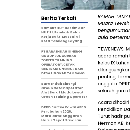
RAMAH TAMAH
Berita Terkait
Muara Teweh
Sambut HUT Bartim dan
pengumuman k
HUT RI, Pemkab Gelar
aula pertemu
Kerja Bakti Massal di
Kota Tamiang Layang
TEWENEWS, Mu
PT BARA INDAH SINERGI
acara ramah 
GROUP LUNCURKAN
“GREEN TRAINING
kelas IX tahu
OPERATOR”: CETAK
GENERASI UNGGUL DARI
dilangsungkan 
DESA LINGKAR TAMBANG
penting, term
anggota DPRD 
Bara Indah Sinergi
Group Cetak Operator
seluruh guru d
Alat Berat Muda Lewat
Green Training Operator
Acara dihadir
DPRD Bartim Kawal APBD
Pendidikan Da
Perubahan 2026,
Turut hadir p
Mardianto: Anggaran
Harus Tepat Sasaran
Herman AB, Ke