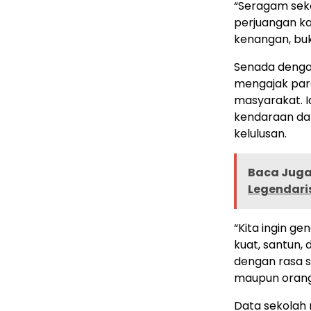
“Seragam seko
perjuangan ka
kenangan, buk
Senada denga
mengajak para
masyarakat. I
kendaraan da
kelulusan.
Baca Juga 
Legendari
“Kita ingin g
kuat, santun,
dengan rasa s
maupun orang 
Data sekolah m