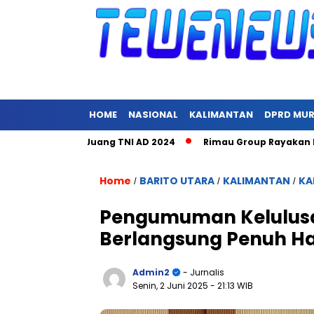
HOME
NASIONAL
KALIMANTAN
DPRD MU
cara Hari Juang TNI AD 2024
Rimau Group Rayakan Natal dan
Home
BARITO UTARA
KALIMANTAN
KA
/
/
/
Pengumuman Kelulusan
Berlangsung Penuh Ha
Admin2
- Jurnalis
Senin, 2 Juni 2025
- 21:13 WIB