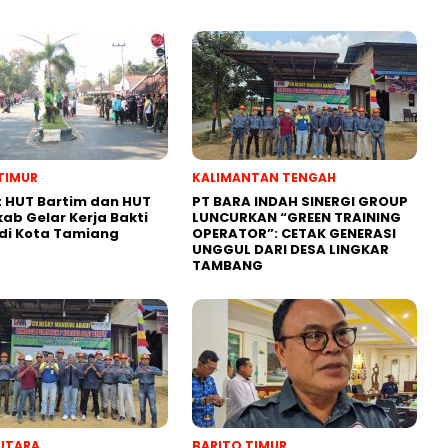
TIMUR
KALIMANTAN TENGAH
 HUT Bartim dan HUT
PT BARA INDAH SINERGI GROUP
kab Gelar Kerja Bakti
LUNCURKAN “GREEN TRAINING
di Kota Tamiang
OPERATOR”: CETAK GENERASI
UNGGUL DARI DESA LINGKAR
TAMBANG
UTARA
BARITO TIMUR