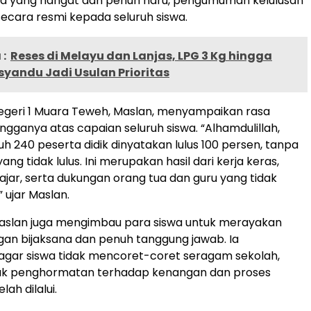
a yang hangat dan penuh haru, pengumuman kelulusan
ecara resmi kepada seluruh siswa.
:
Reses di Melayu dan Lanjas, LPG 3 Kg hingga
yandu Jadi Usulan Prioritas
egeri 1 Muara Teweh, Maslan, menyampaikan rasa
ngganya atas capaian seluruh siswa. “Alhamdulillah,
ruh 240 peserta didik dinyatakan lulus 100 persen, tanpa
ang tidak lulus. Ini merupakan hasil dari kerja keras,
jar, serta dukungan orang tua dan guru yang tidak
 ujar Maslan.
 Maslan juga mengimbau para siswa untuk merayakan
gan bijaksana dan penuh tanggung jawab. Ia
gar siswa tidak mencoret-coret seragam sekolah,
uk penghormatan terhadap kenangan dan proses
lah dilalui.