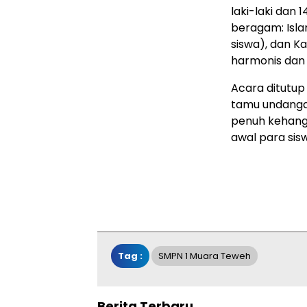
laki-laki dan
beragam: Islam
siswa), dan K
harmonis dan n
Acara ditutu
tamu undangan
penuh kehang
awal para sis
Tag :
SMPN 1 Muara Teweh
Berita Terbaru