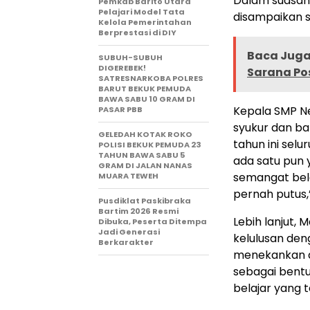
Dalam suasan
Pemkab Barito Utara
Pelajari Model Tata
disampaikan s
Kelola Pemerintahan
Berprestasi di DIY
Baca Juga 
SUBUH-SUBUH
DIGEREBEK!
Sarana Pos
SATRESNARKOBA POLRES
BARUT BEKUK PEMUDA
BAWA SABU 10 GRAM DI
Kepala SMP N
PASAR PBB
syukur dan ba
GELEDAH KOTAK ROKO
tahun ini selu
POLISI BEKUK PEMUDA 23
TAHUN BAWA SABU 5
ada satu pun y
GRAM DI JALAN NANAS
semangat bela
MUARA TEWEH
pernah putus,”
Pusdiklat Paskibraka
Bartim 2026 Resmi
Lebih lanjut,
Dibuka, Peserta Ditempa
Jadi Generasi
kelulusan den
Berkarakter
menekankan a
sebagai bent
belajar yang te