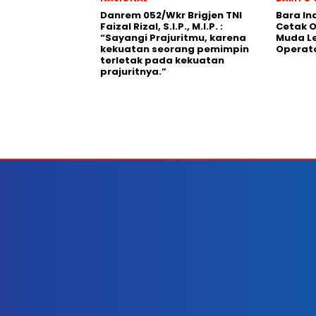
Danrem 052/Wkr Brigjen TNI
Bara In
Faizal Rizal, S.I.P., M.I.P. :
Cetak O
“Sayangi Prajuritmu, karena
Muda Le
kekuatan seorang pemimpin
Operat
terletak pada kekuatan
prajuritnya.”