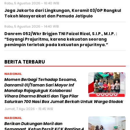
Rabu, 5 Agustus 2026 - 16:40 WIB
Jaga Jakarta dari Lingkungan, Koramil 03/GP Rangkul
Tokoh Masyarakat dan Pemuda Jatipulo
Rabu, 5 Agustus 2026 - 14:40 WIB
Danrem 052/Wkr Brigjen TNI Faizal Rizal, S.I.P., M.I.P. :
“Sayangi Prajuritmu, karena kekuatan seorang
pemimpin terletak pada kekuatan prajuritnya.”
BERITA TERBARU
NASIONAL
Momen Berbagi Terhadap Sesama,
Danramil 01/Taman Sari Mayor Inf
Manatap Rajagukguk Kolaborasi
Vihara Dharma Bhakti dan Tiga Pilar
Salurkan 700 Nasi Box Jumat Berkah Untuk Warga Glodok
Jumat, 7 Agu 2026 - 15:45 WIB
NASIONAL
Berikan Dukungan Moril dan
Semangat, Ketua Persit KCK Ranting 4