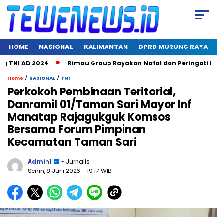
HOME
NASIONAL
KALIMANTAN
DPRD MURUNG RAYA
I AD 2024
Rimau Group Rayakan Natal dan Peringati Hari Jad
/
/
Home
NASIONAL
TNI
Perkokoh Pembinaan Teritorial,
Danramil 01/Taman Sari Mayor Inf
Manatap Rajagukguk Komsos
Bersama Forum Pimpinan
Kecamatan Taman Sari
Admin1
- Jurnalis
Senin, 8 Juni 2026
- 19:17 WIB