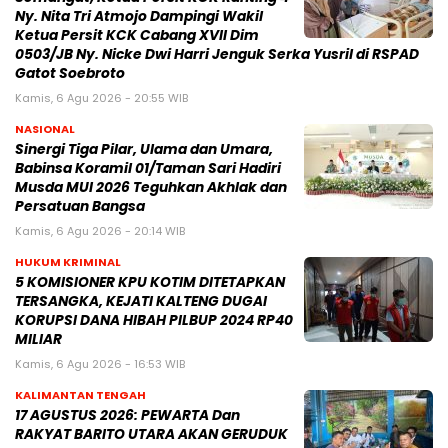
Ny. Nita Tri Atmojo Dampingi Wakil
Ketua Persit KCK Cabang XVII Dim
0503/JB Ny. Nicke Dwi Harri Jenguk Serka Yusril di RSPAD
Gatot Soebroto
Kamis, 6 Agu 2026 - 20:55 WIB
NASIONAL
Sinergi Tiga Pilar, Ulama dan Umara,
Babinsa Koramil 01/Taman Sari Hadiri
Musda MUI 2026 Teguhkan Akhlak dan
Persatuan Bangsa
Kamis, 6 Agu 2026 - 20:14 WIB
HUKUM KRIMINAL
5 KOMISIONER KPU KOTIM DITETAPKAN
TERSANGKA, KEJATI KALTENG DUGAI
KORUPSI DANA HIBAH PILBUP 2024 RP40
MILIAR
Kamis, 6 Agu 2026 - 16:53 WIB
KALIMANTAN TENGAH
17 AGUSTUS 2026: PEWARTA Dan
RAKYAT BARITO UTARA AKAN GERUDUK