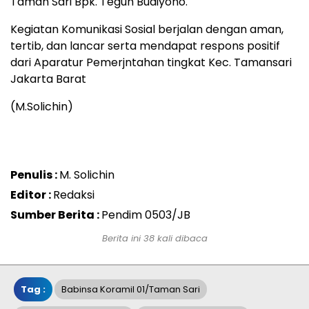
Taman Sari Bpk. Teguh Budiyono.
Kegiatan Komunikasi Sosial berjalan dengan aman,
tertib, dan lancar serta mendapat respons positif
dari Aparatur Pemerjntahan tingkat Kec. Tamansari
Jakarta Barat
(M.Solichin)
Penulis :
M. Solichin
Editor :
Redaksi
Sumber Berita :
Pendim 0503/JB
Berita ini 38 kali dibaca
Tag :
Babinsa Koramil 01/Taman Sari