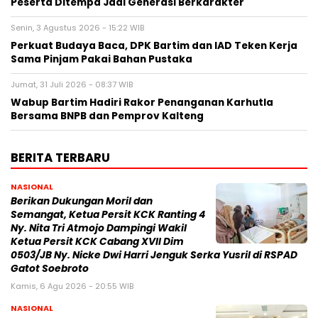
Peserta Ditempa Jadi Generasi Berkarakter
Senin, 3 Agustus 2026 - 15:22 WIB
Perkuat Budaya Baca, DPK Bartim dan IAD Teken Kerja
Sama Pinjam Pakai Bahan Pustaka
Jumat, 31 Juli 2026 - 08:37 WIB
Wabup Bartim Hadiri Rakor Penanganan Karhutla
Bersama BNPB dan Pemprov Kalteng
BERITA TERBARU
NASIONAL
Berikan Dukungan Moril dan
Semangat, Ketua Persit KCK Ranting 4
Ny. Nita Tri Atmojo Dampingi Wakil
Ketua Persit KCK Cabang XVII Dim
0503/JB Ny. Nicke Dwi Harri Jenguk Serka Yusril di RSPAD
Gatot Soebroto
Kamis, 6 Agu 2026 - 20:55 WIB
NASIONAL