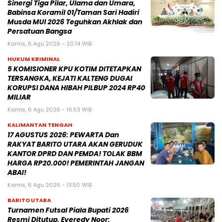
Sinergi Tiga Pilar, Ulama dan Umara,
Babinsa Koramil 01/Taman Sari Hadiri
Musda MUI 2026 Teguhkan Akhlak dan
Persatuan Bangsa
Kamis, 6 Agu 2026 - 20:14 WIB
HUKUM KRIMINAL
5 KOMISIONER KPU KOTIM DITETAPKAN
TERSANGKA, KEJATI KALTENG DUGAI
KORUPSI DANA HIBAH PILBUP 2024 RP40
MILIAR
Kamis, 6 Agu 2026 - 16:53 WIB
KALIMANTAN TENGAH
17 AGUSTUS 2026: PEWARTA Dan
RAKYAT BARITO UTARA AKAN GERUDUK
KANTOR DPRD DAN PEMDA! TOLAK BBM
HARGA RP20.000! PEMERINTAH JANGAN
ABAI!
Kamis, 6 Agu 2026 - 13:50 WIB
BARITO UTARA
Turnamen Futsal Piala Bupati 2026
Resmi Ditutup, Everedy Noor: