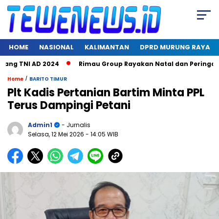
HOME
NASIONAL
KALIMANTAN
DPRD MURUNG RAYA
g TNI AD 2024
Rimau Group Rayakan Natal dan Peringati Hari
/
Home
BARITO TIMUR
Plt Kadis Pertanian Bartim Minta PPL
Terus Dampingi Petani
Admin1
- Jurnalis
Selasa, 12 Mei 2026
- 14:05 WIB