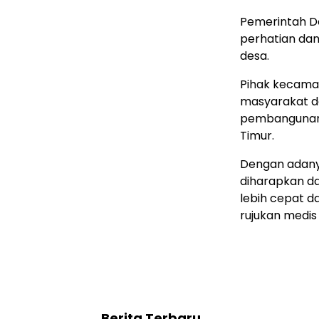
Pemerintah De
perhatian da
desa.
Pihak kecama
masyarakat da
pembangunan 
Timur.
Dengan adany
diharapkan d
lebih cepat d
rujukan medis 
Berita Terbaru