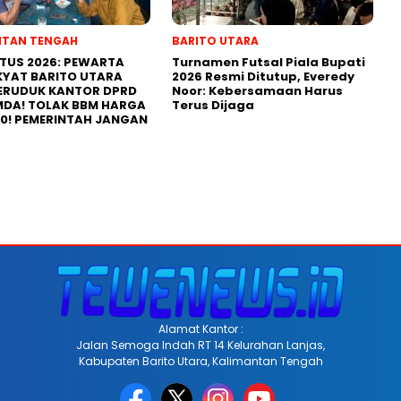
NTAN TENGAH
BARITO UTARA
STUS 2026: PEWARTA
Turnamen Futsal Piala Bupati
KYAT BARITO UTARA
2026 Resmi Ditutup, Everedy
ERUDUK KANTOR DPRD
Noor: Kebersamaan Harus
MDA! TOLAK BBM HARGA
Terus Dijaga
00! PEMERINTAH JANGAN
Alamat Kantor :
Jalan Semoga Indah RT 14 Kelurahan Lanjas,
Kabupaten Barito Utara, Kalimantan Tengah