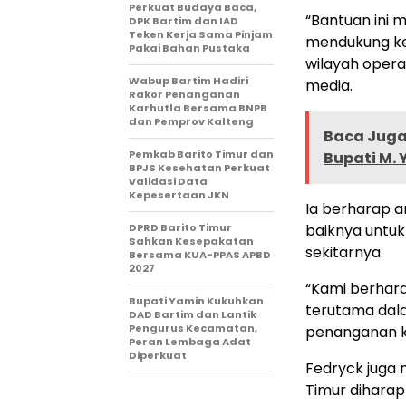
Perkuat Budaya Baca,
“Bantuan ini
DPK Bartim dan IAD
Teken Kerja Sama Pinjam
mendukung keb
Pakai Bahan Pustaka
wilayah opera
Wabup Bartim Hadiri
media.
Rakor Penanganan
Karhutla Bersama BNPB
dan Pemprov Kalteng
Baca Juga 
Pemkab Barito Timur dan
Bupati M.
BPJS Kesehatan Perkuat
Validasi Data
Kepesertaan JKN
Ia berharap 
DPRD Barito Timur
baiknya untuk
Sahkan Kesepakatan
sekitarnya.
Bersama KUA-PPAS APBD
2027
“Kami berhara
Bupati Yamin Kukuhkan
terutama dal
DAD Bartim dan Lantik
Pengurus Kecamatan,
penanganan k
Peran Lembaga Adat
Diperkuat
Fedryck juga
Timur dihara