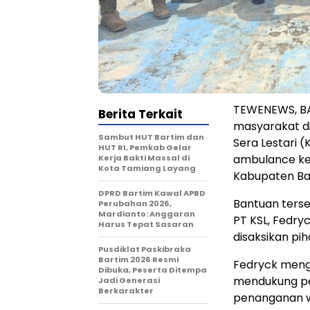
TEWENEWS, BA
Berita Terkait
masyarakat di
Sambut HUT Bartim dan
Sera Lestari 
HUT RI, Pemkab Gelar
ambulance ke
Kerja Bakti Massal di
Kota Tamiang Layang
Kabupaten Bari
DPRD Bartim Kawal APBD
Bantuan ters
Perubahan 2026,
Mardianto: Anggaran
PT KSL, Fedry
Harus Tepat Sasaran
disaksikan pi
Pusdiklat Paskibraka
Bartim 2026 Resmi
Fedryck meng
Dibuka, Peserta Ditempa
mendukung pe
Jadi Generasi
Berkarakter
penanganan w