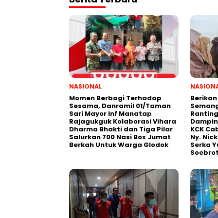
NASIONAL
NASION
Momen Berbagi Terhadap
Berikan
Sesama, Danramil 01/Taman
Semanga
Sari Mayor Inf Manatap
Ranting
Rajagukguk Kolaborasi Vihara
Damping
Dharma Bhakti dan Tiga Pilar
KCK Cab
Salurkan 700 Nasi Box Jumat
Ny. Nic
Berkah Untuk Warga Glodok
Serka Y
Soebro