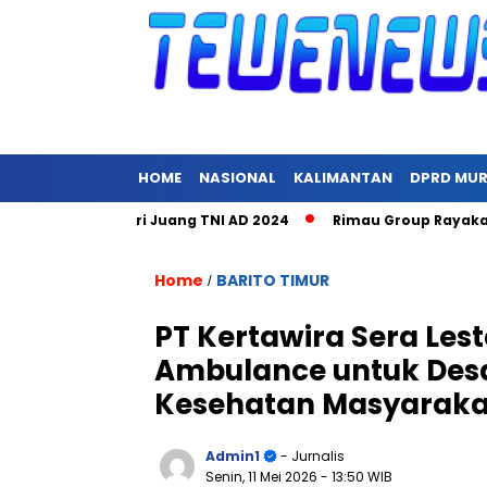
HOME
NASIONAL
KALIMANTAN
DPRD MU
acara Hari Juang TNI AD 2024
Rimau Group Rayakan Natal da
Home
BARITO TIMUR
/
PT Kertawira Sera Les
Ambulance untuk Desa
Kesehatan Masyaraka
Admin1
- Jurnalis
Senin, 11 Mei 2026
- 13:50 WIB