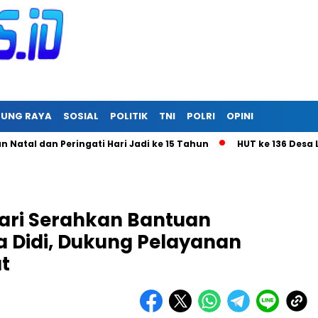
RUNG RAYA
SOSIAL
POLITIK
TNI
POLRI
OPINI
n Peringati Hari Jadi ke 15 Tahun
HUT ke 136 Desa Linon Be
tari Serahkan Bantuan
 Didi, Dukung Pelayanan
t