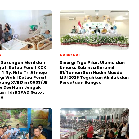
AL
NASIONAL
 Dukungan Moril dan
Sinergi Tiga Pilar, Ulama dan
t, Ketua Persit KCK
Umara, Babinsa Koramil
 4 Ny. Nita Tri Atmojo
01/Taman Sari Hadiri Musda
i Wakil Ketua Persit
MUI 2026 Teguhkan Akhlak dan
ang XVII Dim 0503/JB
Persatuan Bangsa
ke Dwi Harri Jenguk
usril di RSPAD Gatot
to