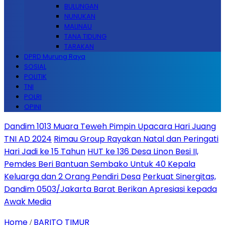
BULUNGAN
NUNUKAN
MALINAU
TANA TIDUNG
TARAKAN
DPRD Murung Raya
SOSIAL
POLITIK
TNI
POLRI
OPINI
Dandim 1013 Muara Teweh Pimpin Upacara Hari Juang
TNI AD 2024
Rimau Group Rayakan Natal dan Peringati
Hari Jadi ke 15 Tahun
HUT ke 136 Desa Linon Besi II,
Pemdes Beri Bantuan Sembako Untuk 40 Kepala
Keluarga dan 2 Orang Pendiri Desa
Perkuat Sinergitas,
Dandim 0503/Jakarta Barat Berikan Apresiasi kepada
Awak Media
Home
BARITO TIMUR
/