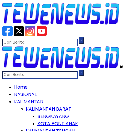
✖
Home
NASIONAL
KALIMANTAN
KALIMANTAN BARAT
BENGKAYANG
KOTA PONTIANAK
KALIMANTAN TENGAH