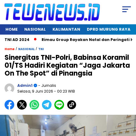
HOME
NASIONAL
KALIMANTAN
DPRD MURUNG RAYA
 AD 2024
Rimau Group Rayakan Natal dan Peringati Hari Jad
/
/
Home
NASIONAL
TNI
Sinergitas TNI-Polri, Babinsa Koramil
01/TS Hadiri Kegiatan “Jaga Jakarta
On The Spot” di Pinangsia
Admin1
- Jurnalis
Selasa, 9 Juni 2026
- 00:23 WIB