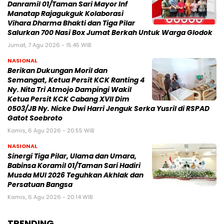
Danramil 01/Taman Sari Mayor Inf
Manatap Rajagukguk Kolaborasi
Vihara Dharma Bhakti dan Tiga Pilar
Salurkan 700 Nasi Box Jumat Berkah Untuk Warga Glodok
Jumat, 7 Agu 2026 - 15:45 WIB
NASIONAL
Berikan Dukungan Moril dan
Semangat, Ketua Persit KCK Ranting 4
Ny. Nita Tri Atmojo Dampingi Wakil
Ketua Persit KCK Cabang XVII Dim
0503/JB Ny. Nicke Dwi Harri Jenguk Serka Yusril di RSPAD
Gatot Soebroto
Kamis, 6 Agu 2026 - 20:55 WIB
NASIONAL
Sinergi Tiga Pilar, Ulama dan Umara,
Babinsa Koramil 01/Taman Sari Hadiri
Musda MUI 2026 Teguhkan Akhlak dan
Persatuan Bangsa
Kamis, 6 Agu 2026 - 20:14 WIB
TRENDING