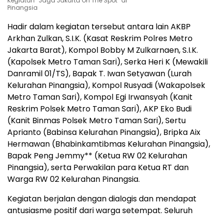
Kegiatan “Jaga Jakarta On The Spot” di
Pinangsia
Hadir dalam kegiatan tersebut antara lain AKBP
Arkhan Zulkan, S.I.K. (Kasat Reskrim Polres Metro
Jakarta Barat), Kompol Bobby M Zulkarnaen, S.I.K.
(Kapolsek Metro Taman Sari), Serka Heri K (Mewakili
Danramil 01/TS), Bapak T. Iwan Setyawan (Lurah
Kelurahan Pinangsia), Kompol Rusyadi (Wakapolsek
Metro Taman Sari), Kompol Egi Irwansyah (Kanit
Reskrim Polsek Metro Taman Sari), AKP Eko Budi
(Kanit Binmas Polsek Metro Taman Sari), Sertu
Aprianto (Babinsa Kelurahan Pinangsia), Bripka Aix
Hermawan (Bhabinkamtibmas Kelurahan Pinangsia),
Bapak Peng Jemmy** (Ketua RW 02 Kelurahan
Pinangsia), serta Perwakilan para Ketua RT dan
Warga RW 02 Kelurahan Pinangsia.
Kegiatan berjalan dengan dialogis dan mendapat
antusiasme positif dari warga setempat. Seluruh