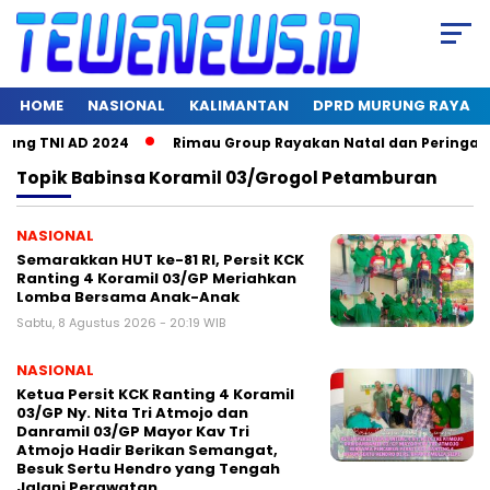
HOME
NASIONAL
KALIMANTAN
DPRD MURUNG RAYA
g TNI AD 2024
Rimau Group Rayakan Natal dan Peringati Hari
Topik
Babinsa Koramil 03/Grogol Petamburan
NASIONAL
Semarakkan HUT ke-81 RI, Persit KCK
Ranting 4 Koramil 03/GP Meriahkan
Lomba Bersama Anak-Anak
Sabtu, 8 Agustus 2026 - 20:19 WIB
NASIONAL
Ketua Persit KCK Ranting 4 Koramil
03/GP Ny. Nita Tri Atmojo dan
Danramil 03/GP Mayor Kav Tri
Atmojo Hadir Berikan Semangat,
Besuk Sertu Hendro yang Tengah
Jalani Perawatan