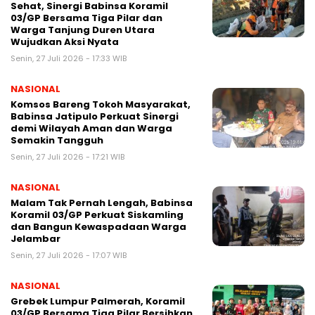
Sehat, Sinergi Babinsa Koramil
03/GP Bersama Tiga Pilar dan
Warga Tanjung Duren Utara
Wujudkan Aksi Nyata
Senin, 27 Juli 2026 - 17:33 WIB
NASIONAL
Komsos Bareng Tokoh Masyarakat,
Babinsa Jatipulo Perkuat Sinergi
demi Wilayah Aman dan Warga
Semakin Tangguh
Senin, 27 Juli 2026 - 17:21 WIB
NASIONAL
Malam Tak Pernah Lengah, Babinsa
Koramil 03/GP Perkuat Siskamling
dan Bangun Kewaspadaan Warga
Jelambar
Senin, 27 Juli 2026 - 17:07 WIB
NASIONAL
Grebek Lumpur Palmerah, Koramil
03/GP Bersama Tiga Pilar Bersihkan