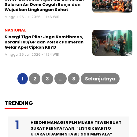
Saluran Air Demi Cegah Banjir dan
Wujudkan Lingkungan Sehat
Minggu, 26 Juli 2026 - 11:46 WIB
NASIONAL
Sinergi Tiga Pilar Jaga Kamtibmas,
Koramil 03/GP dan Polsek Palmerah
Gelar Apel Cipkon KRYD
Minggu, 26 Juli 2026 - 11:34 WIB
Paginasi
pos
1
2
3
…
8
Selanjutnya
TRENDING
HEBOH! MANAGER PLN MUARA TEWEH BUAT
SURAT PERNYATAAN: “LISTRIK BARITO
UTARA DIJAMIN STABIL dan MENYALA”