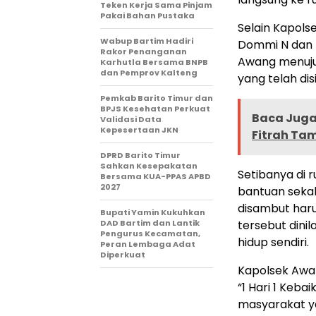
Teken Kerja Sama Pinjam
Pakai Bahan Pustaka
Selain Kapolse
Wabup Bartim Hadiri
Dommi N dan B
Rakor Penanganan
Awang menuj
Karhutla Bersama BNPB
dan Pemprov Kalteng
yang telah dis
Pemkab Barito Timur dan
BPJS Kesehatan Perkuat
Baca Juga 
Validasi Data
Kepesertaan JKN
Fitrah Ta
DPRD Barito Timur
Sahkan Kesepakatan
Setibanya di 
Bersama KUA-PPAS APBD
2027
bantuan sekal
disambut har
Bupati Yamin Kukuhkan
DAD Bartim dan Lantik
tersebut dini
Pengurus Kecamatan,
hidup sendiri.
Peran Lembaga Adat
Diperkuat
Kapolsek Awa
“1 Hari 1 Keb
masyarakat y