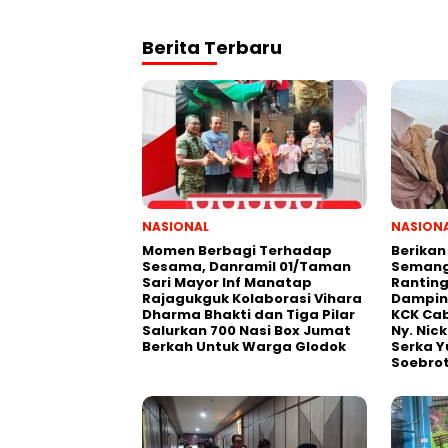
Berita Terbaru
NASIONAL
NASION
Momen Berbagi Terhadap
Berikan
Sesama, Danramil 01/Taman
Semanga
Sari Mayor Inf Manatap
Ranting
Rajagukguk Kolaborasi Vihara
Damping
Dharma Bhakti dan Tiga Pilar
KCK Cab
Salurkan 700 Nasi Box Jumat
Ny. Nic
Berkah Untuk Warga Glodok
Serka Y
Soebro