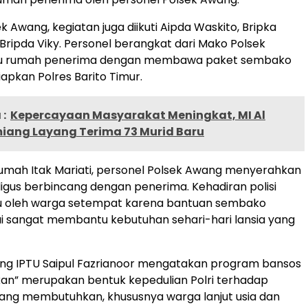
k Awang, kegiatan juga diikuti Aipda Waskito, Bripka
ripda Viky. Personel berangkat dari Mako Polsek
u rumah penerima dengan membawa paket sembako
iapkan Polres Barito Timur.
:
Kepercayaan Masyarakat Meningkat, MI Al
miang Layang Terima 73 Murid Baru
rumah Itak Mariati, personel Polsek Awang menyerahkan
igus berbincang dengan penerima. Kehadiran polisi
u oleh warga setempat karena bantuan sembako
lai sangat membantu kebutuhan sehari-hari lansia yang
ng IPTU Saipul Fazrianoor mengatakan program bansos
aikan” merupakan bentuk kepedulian Polri terhadap
ang membutuhkan, khususnya warga lanjut usia dan