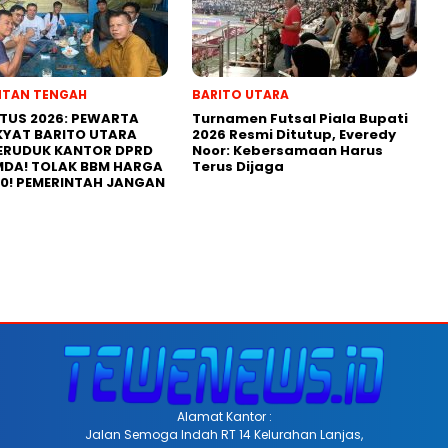
NTAN TENGAH
BARITO UTARA
STUS 2026: PEWARTA
Turnamen Futsal Piala Bupati
KYAT BARITO UTARA
2026 Resmi Ditutup, Everedy
ERUDUK KANTOR DPRD
Noor: Kebersamaan Harus
MDA! TOLAK BBM HARGA
Terus Dijaga
00! PEMERINTAH JANGAN
Alamat Kantor :
Jalan Semoga Indah RT 14 Kelurahan Lanjas,