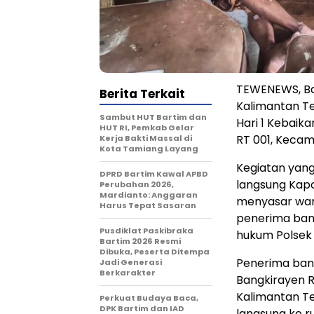
TEWENEWS, Bar
Berita Terkait
Kalimantan Te
Sambut HUT Bartim dan
Hari 1 Kebaik
HUT RI, Pemkab Gelar
RT 001, Kecam
Kerja Bakti Massal di
Kota Tamiang Layang
Kegiatan yang
DPRD Bartim Kawal APBD
langsung Kapo
Perubahan 2026,
Mardianto: Anggaran
menyasar war
Harus Tepat Sasaran
penerima ban
Pusdiklat Paskibraka
hukum Polsek
Bartim 2026 Resmi
Dibuka, Peserta Ditempa
Penerima bant
Jadi Generasi
Berkarakter
Bangkirayen R
Kalimantan T
Perkuat Budaya Baca,
DPK Bartim dan IAD
langsung ke r