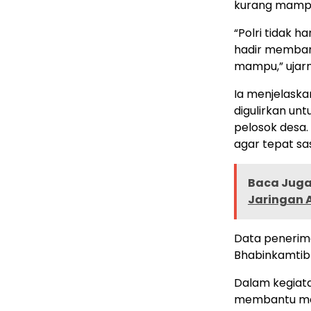
kurang mamp
“Polri tidak 
hadir memban
mampu,” ujarn
Ia menjelaskan
digulirkan un
pelosok desa.
agar tepat sa
Baca Juga 
Jaringan A
Data penerima
Bhabinkamtib
Dalam kegiata
membantu me