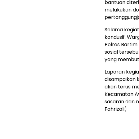
bantuan diter
melakukan do
pertanggungj
Selama kegiat
kondusif. War
Polres Barti
sosial terseb
yang membut
Laporan kegiat
disampaikan k
akan terus m
Kecamatan Aw
sasaran dan m
Fahrizali)