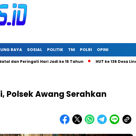
RUNG RAYA
SOSIAL
POLITIK
TNI
POLRI
OPINI
eringati Hari Jadi ke 15 Tahun
HUT ke 136 Desa Linon Besi 
ri, Polsek Awang Serahkan