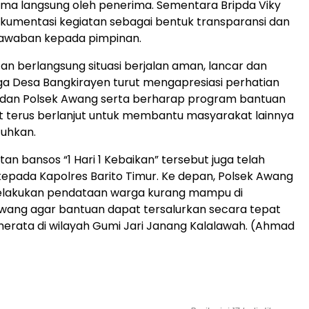
ima langsung oleh penerima. Sementara Bripda Viky
kumentasi kegiatan sebagai bentuk transparansi dan
awaban kepada pimpinan.
an berlangsung situasi berjalan aman, lancar dan
ga Desa Bangkirayen turut mengapresiasi perhatian
m dan Polsek Awang serta berharap program bantuan
ut terus berlanjut untuk membantu masyarakat lainnya
uhkan.
an bansos “1 Hari 1 Kebaikan” tersebut juga telah
epada Kapolres Barito Timur. Ke depan, Polsek Awang
elakukan pendataan warga kurang mampu di
ang agar bantuan dapat tersalurkan secara tepat
erata di wilayah Gumi Jari Janang Kalalawah. (Ahmad