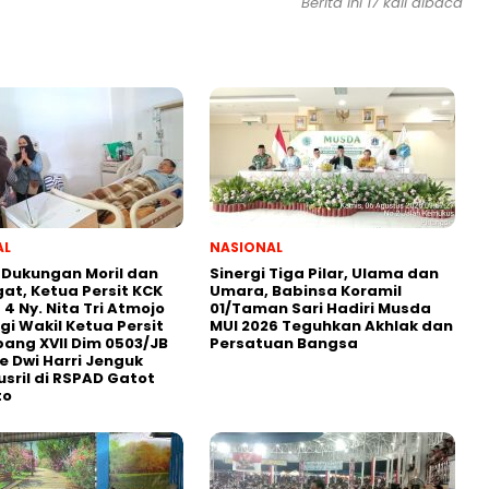
Berita ini 17 kali dibaca
AL
NASIONAL
 Dukungan Moril dan
Sinergi Tiga Pilar, Ulama dan
t, Ketua Persit KCK
Umara, Babinsa Koramil
 4 Ny. Nita Tri Atmojo
01/Taman Sari Hadiri Musda
i Wakil Ketua Persit
MUI 2026 Teguhkan Akhlak dan
ang XVII Dim 0503/JB
Persatuan Bangsa
ke Dwi Harri Jenguk
usril di RSPAD Gatot
to