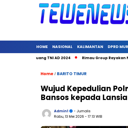
HOME
NASIONAL
KALIMANTAN
DPRD MU
ra Hari Juang TNI AD 2024
Rimau Group Rayakan Natal dan P
Home
BARITO TIMUR
/
Wujud Kepedulian Pol
Bansos kepada Lansia
Admin1
- Jurnalis
Rabu, 13 Mei 2026
- 17:13 WIB