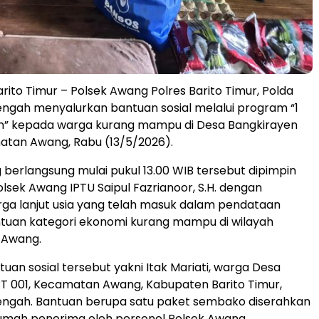
ito Timur – Polsek Awang Polres Barito Timur, Polda
ngah menyalurkan bantuan sosial melalui program “1
an” kepada warga kurang mampu di Desa Bangkirayen
atan Awang, Rabu (13/5/2026).
 berlangsung mulai pukul 13.00 WIB tersebut dipimpin
lsek Awang IPTU Saipul Fazrianoor, S.H. dengan
ga lanjut usia yang telah masuk dalam pendataan
tuan kategori ekonomi kurang mampu di wilayah
 Awang.
uan sosial tersebut yakni Itak Mariati, warga Desa
T 001, Kecamatan Awang, Kabupaten Barito Timur,
engah. Bantuan berupa satu paket sembako diserahkan
umah penerima oleh personel Polsek Awang.