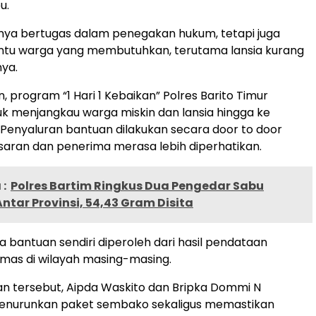
u.
hanya bertugas dalam penegakan hukum, tetapi juga
tu warga yang membutuhkan, terutama lansia kurang
ya.
, program “1 Hari 1 Kebaikan” Polres Barito Timur
tuk menjangkau warga miskin dan lansia hingga ke
 Penyaluran bantuan dilakukan secara door to door
saran dan penerima merasa lebih diperhatikan.
:
Polres Bartim Ringkus Dua Pengedar Sabu
ntar Provinsi, 54,43 Gram Disita
 bantuan sendiri diperoleh dari hasil pendataan
mas di wilayah masing-masing.
n tersebut, Aipda Waskito dan Bripka Dommi N
nurunkan paket sembako sekaligus memastikan