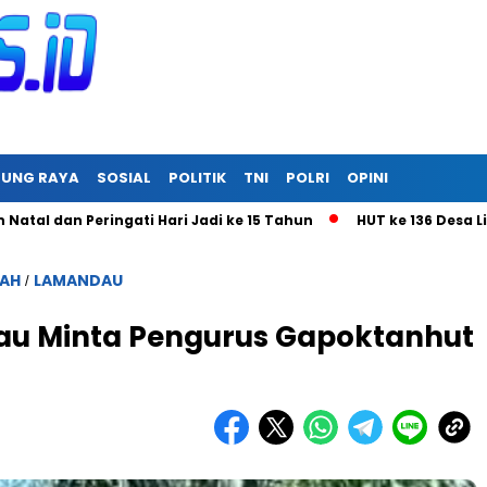
RUNG RAYA
SOSIAL
POLITIK
TNI
POLRI
OPINI
 Peringati Hari Jadi ke 15 Tahun
HUT ke 136 Desa Linon Besi
GAH
LAMANDAU
/
u Minta Pengurus Gapoktanhut