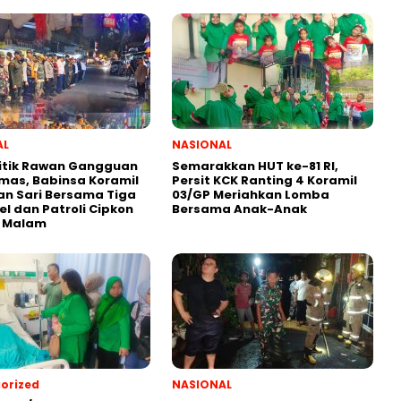
AL
NASIONAL
itik Rawan Gangguan
Semarakkan HUT ke-81 RI,
mas, Babinsa Koramil
Persit KCK Ranting 4 Koramil
n Sari Bersama Tiga
03/GP Meriahkan Lomba
el dan Patroli Cipkon
Bersama Anak-Anak
 Malam
orized
NASIONAL