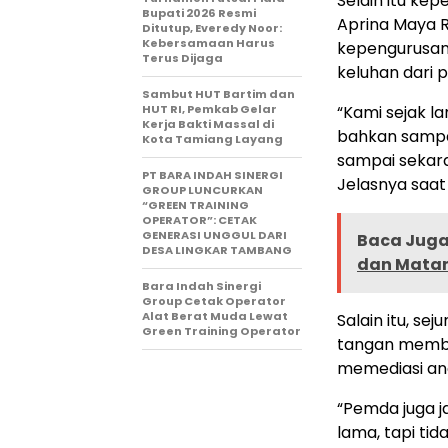
Selain itu ke
Bupati 2026 Resmi
Aprina Maya 
Ditutup, Everedy Noor:
Kebersamaan Harus
kepengurusan
Terus Dijaga
keluhan dari 
Sambut HUT Bartim dan
HUT RI, Pemkab Gelar
“Kami sejak 
Kerja Bakti Massal di
bahkan sampa
Kota Tamiang Layang
sampai sekara
PT BARA INDAH SINERGI
Jelasnya saat
GROUP LUNCURKAN
“GREEN TRAINING
OPERATOR”: CETAK
GENERASI UNGGUL DARI
Baca Juga 
DESA LINGKAR TAMBANG
dan Matan
Bara Indah Sinergi
Group Cetak Operator
Alat Berat Muda Lewat
Salain itu, s
Green Training Operator
tangan memba
memediasi an
“Pemda juga j
lama, tapi tid