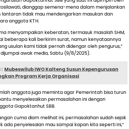
pengurusan Gapoktanhut SBB yang saat ini dipimpin oleh
Rosilawati, dianggap semena-mena dalam menjalankan
 lantaran tidak mau mendengarkan masukan dan
para anggota KTH.
lama menyampaikan keberatan, termasuk masalah SHM,
i beberapa kali berkirim surat, namun kenyataannya
ng usulan kami tidak pernah didengar oleh pengurus,”
 dijumpai awak media, Sabtu (9/8/2025).
:
Mubeswilub IWO Kalteng Susun Kepengurusan
gkan Program Kerja Organisasi
ejumlah anggota juga meminta agar Pemerintah bisa turun
ntu menyelesaikan permasalahan ini dengan
ggota Gapoktanhut SBB.
angan cuma diam melihat ini, permasalahan sudah sejak
ak ada penyelesaian mau sampai kapan kita seperti ini,”