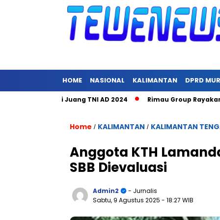
HOME
NASIONAL
KALIMANTAN
DPRD MU
cara Hari Juang TNI AD 2024
Rimau Group Rayakan Natal dan
Home
KALIMANTAN
KALIMANTAN TEN
/
/
Anggota KTH Lamanda
SBB Dievaluasi
Admin2
- Jurnalis
Sabtu, 9 Agustus 2025
- 18:27 WIB