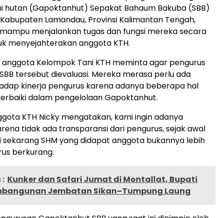
i hutan (Gapoktanhut) Sepakat Bahaum Bakuba (SBB)
k Kabupaten Lamandau, Provinsi Kalimantan Tengah,
 mampu menjalankan tugas dan fungsi mereka secara
uk menyejahterakan anggota KTH.
u, anggota Kelompok Tani KTH meminta agar pengurus
BB tersebut dievaluasi. Mereka merasa perlu ada
hadap kinerja pengurus karena adanya beberapa hal
perbaiki dalam pengelolaan Gapoktanhut.
ggota KTH Nicky mengatakan, kami ingin adanya
rena tidak ada transparansi dari pengurus, sejak awal
i sekarang SHM yang didapat anggota bukannya lebih
rus berkurang.
:
Kunker dan Safari Jumat di Montallat, Bupati
embangunan Jembatan Sikan–Tumpung Laung