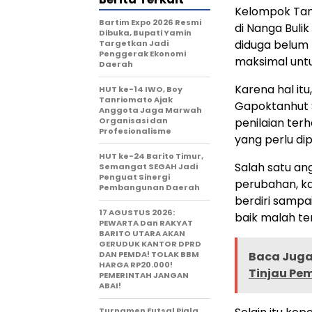
Kelompok Tan
Bartim Expo 2026 Resmi
di Nanga Buli
Dibuka, Bupati Yamin
diduga belum
Targetkan Jadi
Penggerak Ekonomi
maksimal unt
Daerah
Karena hal it
HUT ke-14 IWO, Boy
Tanriomato Ajak
Gapoktanhut S
Anggota Jaga Marwah
Organisasi dan
penilaian ter
Profesionalisme
yang perlu di
HUT ke-24 Barito Timur,
Salah satu an
Semangat SEGAH Jadi
Penguat Sinergi
perubahan, ka
Pembangunan Daerah
berdiri sampa
17 AGUSTUS 2026:
baik malah te
PEWARTA Dan RAKYAT
BARITO UTARA AKAN
GERUDUK KANTOR DPRD
DAN PEMDA! TOLAK BBM
Baca Juga 
HARGA RP20.000!
Tinjau P
PEMERINTAH JANGAN
ABAI!
Turnamen Futsal Piala