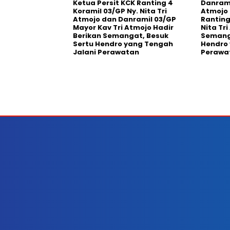
Ketua Persit KCK Ranting 4
Danrami
Koramil 03/GP Ny. Nita Tri
Atmojo 
Atmojo dan Danramil 03/GP
Ranting
Mayor Kav Tri Atmojo Hadir
Nita Tr
Berikan Semangat, Besuk
Semanga
Sertu Hendro yang Tengah
Hendro 
Jalani Perawatan
Perawa