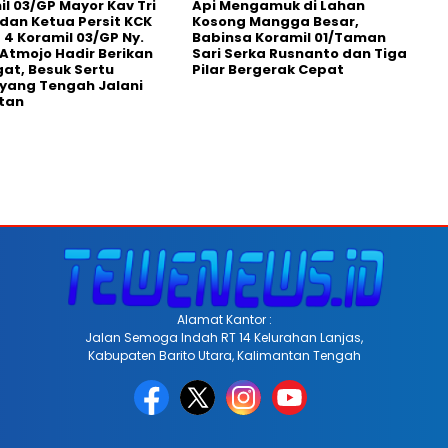
l 03/GP Mayor Kav Tri
Api Mengamuk di Lahan
dan Ketua Persit KCK
Kosong Mangga Besar,
 4 Koramil 03/GP Ny.
Babinsa Koramil 01/Taman
i Atmojo Hadir Berikan
Sari Serka Rusnanto dan Tiga
t, Besuk Sertu
Pilar Bergerak Cepat
yang Tengah Jalani
tan
Alamat Kantor :
Jalan Semoga Indah RT 14 Kelurahan Lanjas,
Kabupaten Barito Utara, Kalimantan Tengah