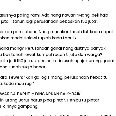
asusnya paling rami. Ada nang nawari “Mang, beli haja
juta. 1 tahun lagi perusahaan bebaskan 150 juta”.
baskan perusahaan Nang manukar tanah liut kada dapat
nkan modal salawi rupiah kada tabulik.
 mana mang? Perusahaan ganal nang duitnya banyak,
 beli tanah lewat kumpul receh 5 juta dari warga?
juta jadi 150 juta, si penipu kada usah ngajak urang, gadai
ng sudah sugih banar.
ara Teweh: “Kan ga logis mang, perusahaan hebat tu
a, kada mau rugi”
WARGA BARUT – DINGARKAN BAIK-BAIK:
 ini urang Barut harus pina pintar. Penipu tu pintar
i-cirinya gampang: