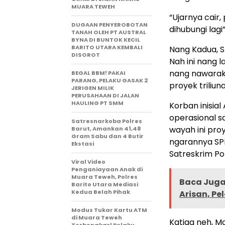
MUARA TEWEH
“Ujarnya cair
DUGAAN PENYEROBOTAN
dihubungi lagi”
TANAH OLEH PT AUSTRAL
BYNA DI BUNTOK KECIL
BARITO UTARA KEMBALI
Nang Kadua, S
DISOROT
Nah ini nang l
nang nawaraka
BEGAL BBM! PAKAI
PARANG, PELAKU GASAK 2
proyek triliun
JERIGEN MILIK
PERUSAHAAN DI JALAN
HAULING PT SMM
Korban inisia
operasional s
Satresnarkoba Polres
wayah ini pro
Barut, Amankan 41,48
Gram Sabu dan 4 Butir
ngarannya SPK
Ekstasi
Satreskrim Pol
Viral Video
Penganiayaan Anak di
Muara Teweh, Polres
Baca Juga 
Barito Utara Mediasi
Kedua Belah Pihak
Arisan, P
Modus Tukar Kartu ATM
di Muara Teweh
Katiga neh, M