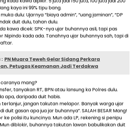
ng kada kawa dipikir: 5 juta jadi 150 juta, 100 juta jadi 200
Nang kaya ini 99% tipu bang.
 muka dulu: Ujarnya “biaya admin”, “uang jaminan”, “DP
ndak duit dulu, tahan dulu.
da kawa dicek: SPK-nya ujar buhannya asli, tapi pas
or Nipindo kada ada. Tanahnya ujar buhannya sah, tapi di
aftar.
:
PN Muara Teweh Gelar Sidang Perkara
an, Petugas Keamanan Jadi Terdakwa
a caranya mang?
nsfer, tanyakan RT, BPN atau lansung ka Polres dulu.
da apa, daripada duit habis.
 terlanjur, jangan takutan melapor. Banyak warga ujar
di duit gasan apa jua jar buhannya”. SALAH BESAR Mang!
 ke polisi itu kuncinya. Mun ada LP, rekening si penipu
. Mun diblokir, buhannya takutan lawan babulikakan duit