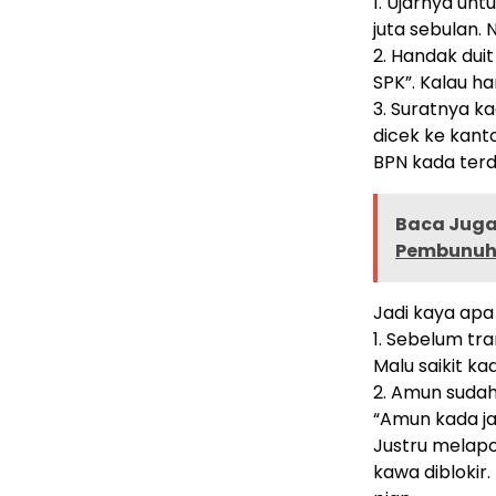
1. Ujarnya untu
juta sebulan. 
2. Handak duit
SPK”. Kalau ha
3. Suratnya ka
dicek ke kant
BPN kada terd
Baca Juga 
Pembunuh
Jadi kaya ap
1. Sebelum tra
Malu saikit ka
2. Amun sudah
“Amun kada ja
Justru melapor
kawa diblokir