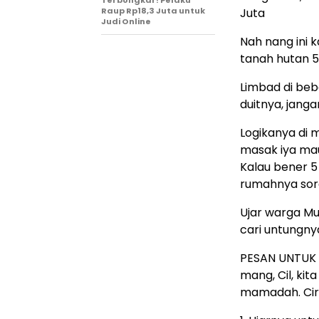
Terbongkar! Pelaku
Raup Rp18,3 Juta untuk
Juta
Judi Online
Nah nang ini k
tanah hutan 5 
Limbad di be
duitnya, janga
Logikanya di
masak iya mau
Kalau bener 5 
rumahnya sora
Ujar warga Mu
cari untungny
PESAN UNTUK 
mang, Cil, kita
mamadah. Cir