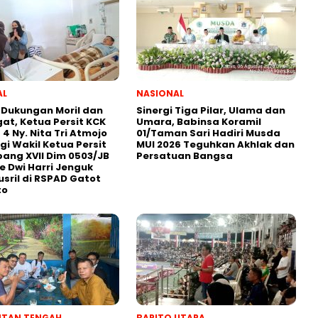
AL
NASIONAL
 Dukungan Moril dan
Sinergi Tiga Pilar, Ulama dan
t, Ketua Persit KCK
Umara, Babinsa Koramil
 4 Ny. Nita Tri Atmojo
01/Taman Sari Hadiri Musda
i Wakil Ketua Persit
MUI 2026 Teguhkan Akhlak dan
ang XVII Dim 0503/JB
Persatuan Bangsa
ke Dwi Harri Jenguk
usril di RSPAD Gatot
to
NTAN TENGAH
BARITO UTARA