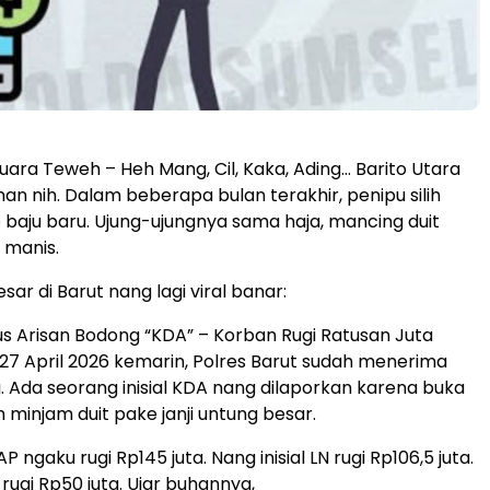
ra Teweh – Heh Mang, Cil, Kaka, Ading… Barito Utara
an nih. Dalam beberapa bulan terakhir, penipu silih
 baju baru. Ujung-ujungnya sama haja, mancing duit
i manis.
sar di Barut nang lagi viral banar:
s Arisan Bodong “KDA” – Korban Rugi Ratusan Juta
27 April 2026 kemarin, Polres Barut sudah menerima
 Ada seorang inisial KDA nang dilaporkan karena buka
 minjam duit pake janji untung besar.
AP ngaku rugi Rp145 juta. Nang inisial LN rugi Rp106,5 juta.
F rugi Rp50 juta. Ujar buhannya,