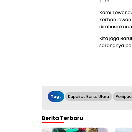
pian.
Kami Tewenews
korban lawan 
dirahasiakan, 
Kita jaga Bar
sarangnya pen
Tag :
Kapolres Barito Utara
Penipua
Berita Terbaru