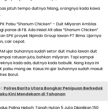
, pas jatuh tempo duitnya hilang, orangnya kada kawa
.
PK Palsu “Shanum Chicken” – Duit Milyaran Amblas
agi panas di FB. Ada inisial AR alias “Shanum Chicken”
n SPK proyek Nipindo Group lawan PT Bima. Ujarnya
an, cair cepat.
l AM ujar buhannya sudah setor duit muka lawan duit
ampai ratusan juta, bahkan milyaran. Tapi sampai
yeknya kada ada, duitnya kada babulik. Nang kaya ini
 palsu mang ae. Kasus ini ujar buhannya sudah masuk
res Barut.
:
Polres Barito Utara Bongkar Penipuan Berkedok
elaku Kini Mendekam di Tahanan
odus Paling Heboh: Tanah Hutan 5 Juta Dijanjikan 150