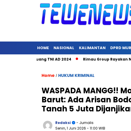
HOME
NASIONAL
KALIMANTAN
DPRD MU
ra Hari Juang TNI AD 2024
Rimau Group Rayakan Natal dan P
Home
HUKUM KRIMINAL
/
WASPADA MANGG!! Modu
Barut: Ada Arisan Bod
Tanah 5 Juta Dijanjika
Redaksi
- Jurnalis
Senin, 1 Juni 2026
- 11:00 WIB