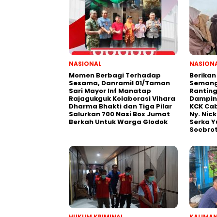
NASIONAL
NASION
Momen Berbagi Terhadap
Berikan
Sesama, Danramil 01/Taman
Semanga
Sari Mayor Inf Manatap
Ranting
Rajagukguk Kolaborasi Vihara
Damping
Dharma Bhakti dan Tiga Pilar
KCK Cab
Salurkan 700 Nasi Box Jumat
Ny. Nic
Berkah Untuk Warga Glodok
Serka Y
Soebro
HUKUM KRIMINAL
KALIMA