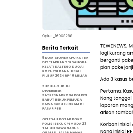
Oplus_16908288
TEWENEWS, Mua
Berita Terkait
lagi kurang am
5 KOMISIONER KPU KOTIM
berganti pake
DITETAPKAN TERSANGKA,
pian pake janj
KEJATI KALTENG DUGAI
KORUPSI DANA HIBAH
PILBUP 2024 RP40 MILIAR
Ada 3 kasus be
SUBUH-SUBUH
Pertama, Kasu
DIGEREBEK!
SATRESNARKOBA POLRES
Nang tanggal 
BARUT BEKUK PEMUDA
BAWA SABU 10 GRAM DI
laporan mang.
PASAR PBB
arisan tambah
GELEDAH KOTAK ROKO
Korban inisial 
POLISI BEKUK PEMUDA 23
TAHUN BAWA SABU 5
Nang inisial R
GRAM DI JALAN NANAS