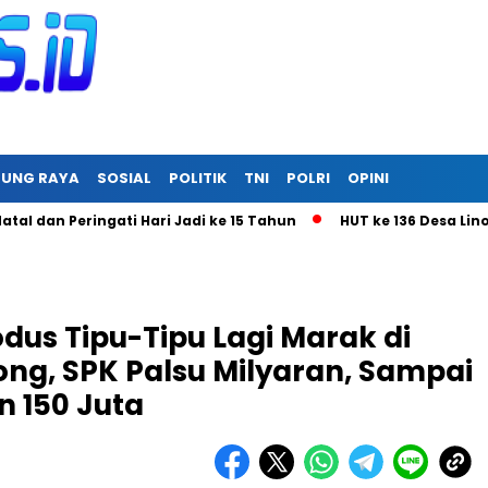
RUNG RAYA
SOSIAL
POLITIK
TNI
POLRI
OPINI
eringati Hari Jadi ke 15 Tahun
HUT ke 136 Desa Linon Besi 
s Tipu-Tipu Lagi Marak di
ong, SPK Palsu Milyaran, Sampai
n 150 Juta