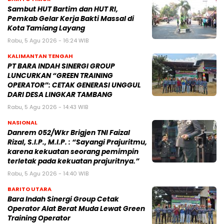
Sambut HUT Bartim dan HUT RI,
Pemkab Gelar Kerja Bakti Massal di
Kota Tamiang Layang
Rabu, 5 Agu 2026 - 16:24 WIB
KALIMANTAN TENGAH
PT BARA INDAH SINERGI GROUP
LUNCURKAN “GREEN TRAINING
OPERATOR”: CETAK GENERASI UNGGUL
DARI DESA LINGKAR TAMBANG
Rabu, 5 Agu 2026 - 14:43 WIB
NASIONAL
Danrem 052/Wkr Brigjen TNI Faizal
Rizal, S.I.P., M.I.P. : “Sayangi Prajuritmu,
karena kekuatan seorang pemimpin
terletak pada kekuatan prajuritnya.”
Rabu, 5 Agu 2026 - 14:40 WIB
BARITO UTARA
Bara Indah Sinergi Group Cetak
Operator Alat Berat Muda Lewat Green
Training Operator