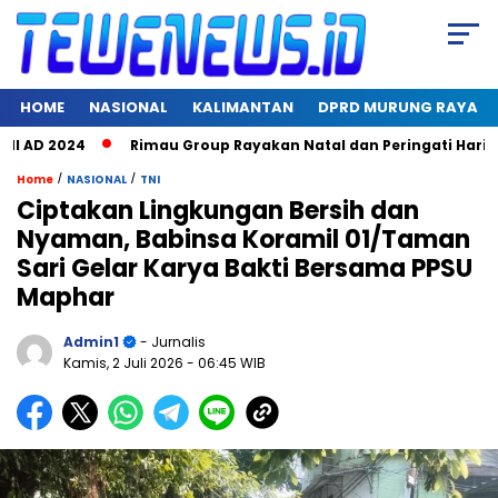
HOME
NASIONAL
KALIMANTAN
DPRD MURUNG RAYA
D 2024
Rimau Group Rayakan Natal dan Peringati Hari Jadi k
/
/
Home
NASIONAL
TNI
Ciptakan Lingkungan Bersih dan
Nyaman, Babinsa Koramil 01/Taman
Sari Gelar Karya Bakti Bersama PPSU
Maphar
Admin1
- Jurnalis
Kamis, 2 Juli 2026
- 06:45 WIB