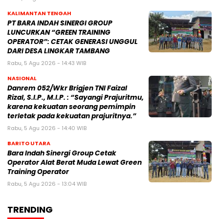
KALIMANTAN TENGAH
PT BARA INDAH SINERGI GROUP
LUNCURKAN “GREEN TRAINING
OPERATOR”: CETAK GENERASI UNGGUL
DARI DESA LINGKAR TAMBANG
Rabu, 5 Agu 2026 - 14:43 WIB
NASIONAL
Danrem 052/Wkr Brigjen TNI Faizal
Rizal, S.I.P., M.I.P. : “Sayangi Prajuritmu,
karena kekuatan seorang pemimpin
terletak pada kekuatan prajuritnya.”
Rabu, 5 Agu 2026 - 14:40 WIB
BARITO UTARA
Bara Indah Sinergi Group Cetak
Operator Alat Berat Muda Lewat Green
Training Operator
Rabu, 5 Agu 2026 - 13:04 WIB
TRENDING