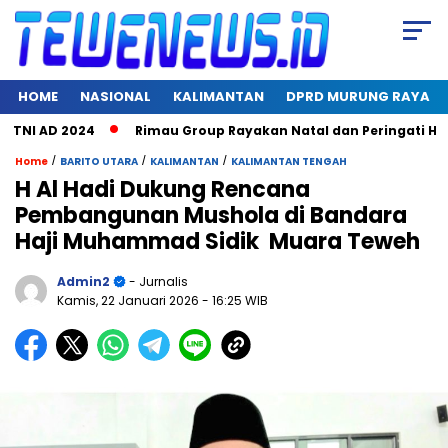
HOME
NASIONAL
KALIMANTAN
DPRD MURUNG RAYA
I AD 2024
Rimau Group Rayakan Natal dan Peringati Hari Jad
/
/
/
Home
BARITO UTARA
KALIMANTAN
KALIMANTAN TENGAH
H Al Hadi Dukung Rencana
Pembangunan Mushola di Bandara
Haji Muhammad Sidik Muara Teweh
Admin2
- Jurnalis
Kamis, 22 Januari 2026
- 16:25 WIB