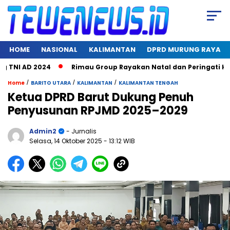
HOME
NASIONAL
KALIMANTAN
DPRD MURUNG RAYA
I AD 2024
Rimau Group Rayakan Natal dan Peringati Hari Ja
/
/
/
Home
BARITO UTARA
KALIMANTAN
KALIMANTAN TENGAH
Ketua DPRD Barut Dukung Penuh
Penyusunan RPJMD 2025–2029
Admin2
- Jurnalis
Selasa, 14 Oktober 2025
- 13:12 WIB