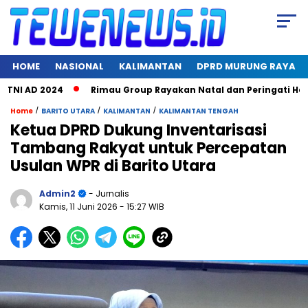
HOME
NASIONAL
KALIMANTAN
DPRD MURUNG RAYA
I AD 2024
Rimau Group Rayakan Natal dan Peringati Hari Jad
/
/
/
Home
BARITO UTARA
KALIMANTAN
KALIMANTAN TENGAH
Ketua DPRD Dukung Inventarisasi
Tambang Rakyat untuk Percepatan
Usulan WPR di Barito Utara
Admin2
- Jurnalis
Kamis, 11 Juni 2026
- 15:27 WIB