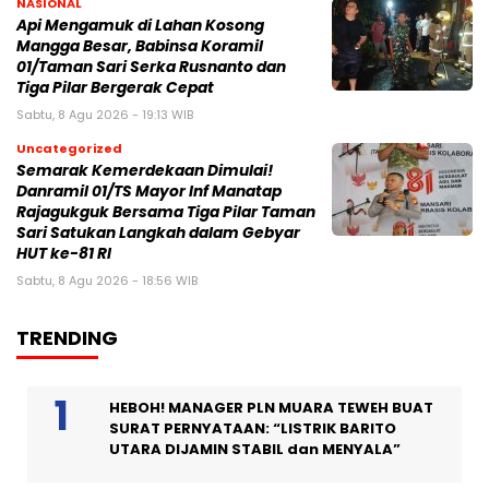
NASIONAL
Api Mengamuk di Lahan Kosong
Mangga Besar, Babinsa Koramil
01/Taman Sari Serka Rusnanto dan
Tiga Pilar Bergerak Cepat
Sabtu, 8 Agu 2026 - 19:13 WIB
Uncategorized
Semarak Kemerdekaan Dimulai!
Danramil 01/TS Mayor Inf Manatap
Rajagukguk Bersama Tiga Pilar Taman
Sari Satukan Langkah dalam Gebyar
HUT ke-81 RI
Sabtu, 8 Agu 2026 - 18:56 WIB
TRENDING
HEBOH! MANAGER PLN MUARA TEWEH BUAT
SURAT PERNYATAAN: “LISTRIK BARITO
UTARA DIJAMIN STABIL dan MENYALA”