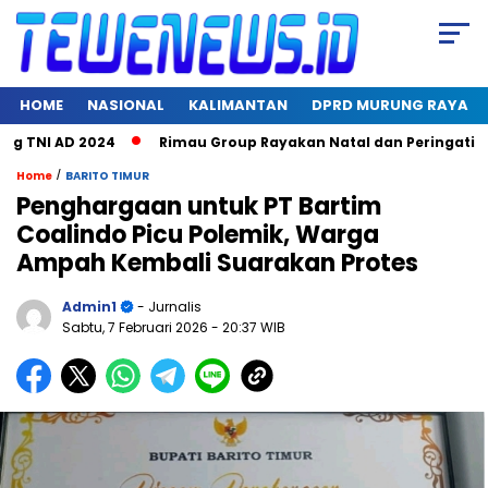
HOME
NASIONAL
KALIMANTAN
DPRD MURUNG RAYA
NI AD 2024
Rimau Group Rayakan Natal dan Peringati Hari Ja
/
Home
BARITO TIMUR
Penghargaan untuk PT Bartim
Coalindo Picu Polemik, Warga
Ampah Kembali Suarakan Protes
Admin1
- Jurnalis
Sabtu, 7 Februari 2026
- 20:37 WIB