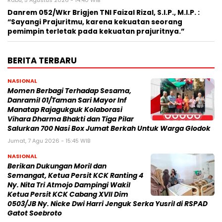
Rabu, 5 Agustus 2026 - 14:40 WIB
Danrem 052/Wkr Brigjen TNI Faizal Rizal, S.I.P., M.I.P. :
“Sayangi Prajuritmu, karena kekuatan seorang
pemimpin terletak pada kekuatan prajuritnya.”
BERITA TERBARU
NASIONAL
Momen Berbagi Terhadap Sesama,
Danramil 01/Taman Sari Mayor Inf
Manatap Rajagukguk Kolaborasi
Vihara Dharma Bhakti dan Tiga Pilar
Salurkan 700 Nasi Box Jumat Berkah Untuk Warga Glodok
Jumat, 7 Agu 2026 - 15:45 WIB
NASIONAL
Berikan Dukungan Moril dan
Semangat, Ketua Persit KCK Ranting 4
Ny. Nita Tri Atmojo Dampingi Wakil
Ketua Persit KCK Cabang XVII Dim
0503/JB Ny. Nicke Dwi Harri Jenguk Serka Yusril di RSPAD
Gatot Soebroto