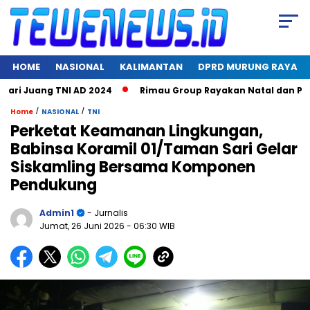
HOME
NASIONAL
KALIMANTAN
DPRD MURUNG RAYA
 Juang TNI AD 2024
Rimau Group Rayakan Natal dan Peringat
/
/
Home
NASIONAL
TNI
Perketat Keamanan Lingkungan,
Babinsa Koramil 01/Taman Sari Gelar
Siskamling Bersama Komponen
Pendukung
Admin1
- Jurnalis
Jumat, 26 Juni 2026
- 06:30 WIB