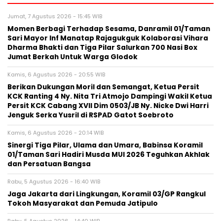
Jumat, 7 Agustus 2026 - 15:45 WIB
Momen Berbagi Terhadap Sesama, Danramil 01/Taman
Sari Mayor Inf Manatap Rajagukguk Kolaborasi Vihara
Dharma Bhakti dan Tiga Pilar Salurkan 700 Nasi Box
Jumat Berkah Untuk Warga Glodok
Kamis, 6 Agustus 2026 - 20:55 WIB
Berikan Dukungan Moril dan Semangat, Ketua Persit
KCK Ranting 4 Ny. Nita Tri Atmojo Dampingi Wakil Ketua
Persit KCK Cabang XVII Dim 0503/JB Ny. Nicke Dwi Harri
Jenguk Serka Yusril di RSPAD Gatot Soebroto
Kamis, 6 Agustus 2026 - 20:14 WIB
Sinergi Tiga Pilar, Ulama dan Umara, Babinsa Koramil
01/Taman Sari Hadiri Musda MUI 2026 Teguhkan Akhlak
dan Persatuan Bangsa
Rabu, 5 Agustus 2026 - 16:40 WIB
Jaga Jakarta dari Lingkungan, Koramil 03/GP Rangkul
Tokoh Masyarakat dan Pemuda Jatipulo