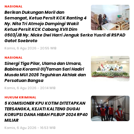
NASIONAL
Berikan Dukungan Moril dan
Semangat, Ketua Persit KCK Ranting 4
Ny. Nita Tri Atmojo Dampingi Wakil
Ketua Persit KCK Cabang XVII Dim
0503/JB Ny. Nicke Dwi Harri Jenguk Serka Yusril di RSPAD
Gatot Soebroto
Kamis, 6 Agu 2026 - 20:55 WIB
NASIONAL
Sinergi Tiga Pilar, Ulama dan Umara,
Babinsa Koramil 01/Taman Sari Hadiri
Musda MUI 2026 Teguhkan Akhlak dan
Persatuan Bangsa
Kamis, 6 Agu 2026 - 20:14 WIB
HUKUM KRIMINAL
5 KOMISIONER KPU KOTIM DITETAPKAN
TERSANGKA, KEJATI KALTENG DUGAI
KORUPSI DANA HIBAH PILBUP 2024 RP40
MILIAR
Kamis, 6 Agu 2026 - 16:53 WIB