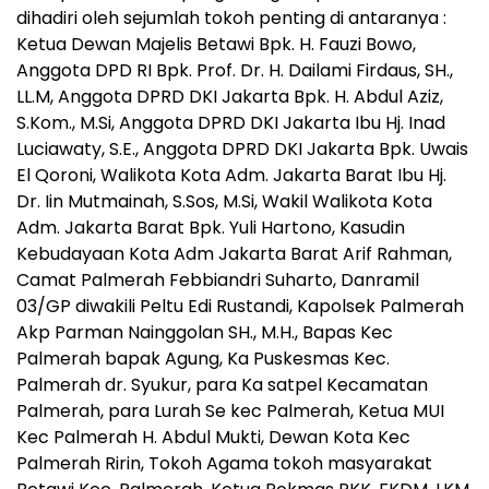
dihadiri oleh sejumlah tokoh penting di antaranya :
Ketua Dewan Majelis Betawi Bpk. H. Fauzi Bowo,
Anggota DPD RI Bpk. Prof. Dr. H. Dailami Firdaus, SH.,
LL.M, Anggota DPRD DKI Jakarta Bpk. H. Abdul Aziz,
S.Kom., M.Si, Anggota DPRD DKI Jakarta Ibu Hj. Inad
Luciawaty, S.E., Anggota DPRD DKI Jakarta Bpk. Uwais
El Qoroni, Walikota Kota Adm. Jakarta Barat Ibu Hj.
Dr. Iin Mutmainah, S.Sos, M.Si, Wakil Walikota Kota
Adm. Jakarta Barat Bpk. Yuli Hartono, Kasudin
Kebudayaan Kota Adm Jakarta Barat Arif Rahman,
Camat Palmerah Febbiandri Suharto, Danramil
03/GP diwakili Peltu Edi Rustandi, Kapolsek Palmerah
Akp Parman Nainggolan SH., M.H., Bapas Kec
Palmerah bapak Agung, Ka Puskesmas Kec.
Palmerah dr. Syukur, para Ka satpel Kecamatan
Palmerah, para Lurah Se kec Palmerah, Ketua MUI
Kec Palmerah H. Abdul Mukti, Dewan Kota Kec
Palmerah Ririn, Tokoh Agama tokoh masyarakat