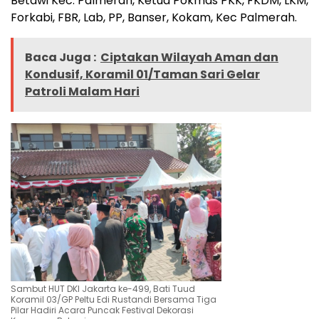
Betawi Kec. Palmerah, Ketua Pokmas PKK, FKDM, LKM,
Forkabi, FBR, Lab, PP, Banser, Kokam, Kec Palmerah.
Baca Juga :
Ciptakan Wilayah Aman dan
Kondusif, Koramil 01/Taman Sari Gelar
Patroli Malam Hari
Sambut HUT DKI Jakarta ke-499, Bati Tuud
Koramil 03/GP Peltu Edi Rustandi Bersama Tiga
Pilar Hadiri Acara Puncak Festival Dekorasi