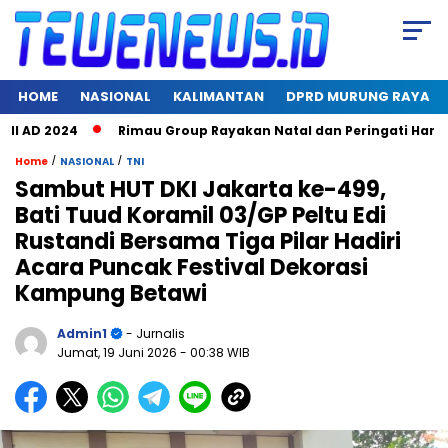
HOME
NASIONAL
KALIMANTAN
DPRD MURUNG RAYA
 2024
Rimau Group Rayakan Natal dan Peringati Hari Jadi ke
/
/
Home
NASIONAL
TNI
Sambut HUT DKI Jakarta ke-499,
Bati Tuud Koramil 03/GP Peltu Edi
Rustandi Bersama Tiga Pilar Hadiri
Acara Puncak Festival Dekorasi
Kampung Betawi
Admin1
- Jurnalis
Jumat, 19 Juni 2026
- 00:38 WIB