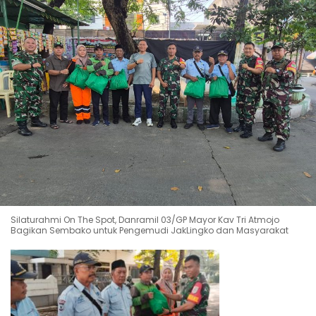
Silaturahmi On The Spot, Danramil 03/GP Mayor Kav Tri Atmojo
Bagikan Sembako untuk Pengemudi JakLingko dan Masyarakat