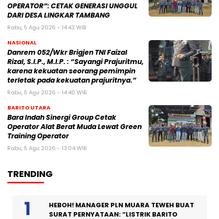
OPERATOR”: CETAK GENERASI UNGGUL
DARI DESA LINGKAR TAMBANG
Rabu, 5 Agu 2026 - 14:43 WIB
NASIONAL
Danrem 052/Wkr Brigjen TNI Faizal
Rizal, S.I.P., M.I.P. : “Sayangi Prajuritmu,
karena kekuatan seorang pemimpin
terletak pada kekuatan prajuritnya.”
Rabu, 5 Agu 2026 - 14:40 WIB
BARITO UTARA
Bara Indah Sinergi Group Cetak
Operator Alat Berat Muda Lewat Green
Training Operator
Rabu, 5 Agu 2026 - 13:04 WIB
TRENDING
HEBOH! MANAGER PLN MUARA TEWEH BUAT
SURAT PERNYATAAN: “LISTRIK BARITO