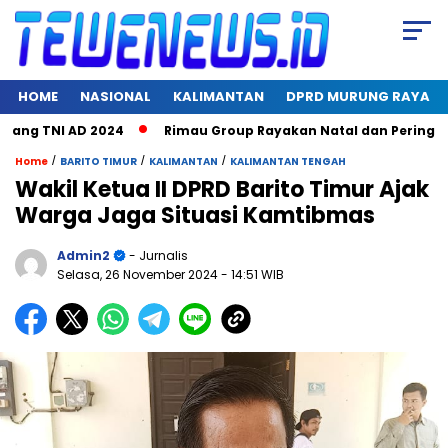
HOME
NASIONAL
KALIMANTAN
DPRD MURUNG RAYA
g TNI AD 2024
Rimau Group Rayakan Natal dan Peringati Har
/
/
/
Home
BARITO TIMUR
KALIMANTAN
KALIMANTAN TENGAH
Wakil Ketua II DPRD Barito Timur Ajak
Warga Jaga Situasi Kamtibmas
Admin2
- Jurnalis
Selasa, 26 November 2024
- 14:51 WIB