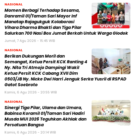
NASIONAL
Momen Berbagi Terhadap Sesama,
Danramil 01/Taman Sari Mayor Inf
Manatap Rajagukguk Kolaborasi
Vihara Dharma Bhakti dan Tiga Pilar
Salurkan 700 Nasi Box Jumat Berkah Untuk Warga Glodok
Jumat, 7 Agu 2026 - 15:45 WIB
NASIONAL
Berikan Dukungan Moril dan
Semangat, Ketua Persit KCK Ranting 4
Ny. Nita Tri Atmojo Dampingi Wakil
Ketua Persit KCK Cabang XVII Dim
0503/JB Ny. Nicke Dwi Harri Jenguk Serka Yusril di RSPAD
Gatot Soebroto
Kamis, 6 Agu 2026 - 20:55 WIB
NASIONAL
Sinergi Tiga Pilar, Ulama dan Umara,
Babinsa Koramil 01/Taman Sari Hadiri
Musda MUI 2026 Teguhkan Akhlak dan
Persatuan Bangsa
Kamis, 6 Agu 2026 - 20:14 WIB