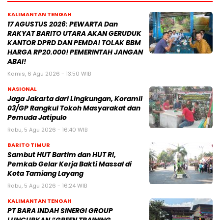
KALIMANTAN TENGAH
17 AGUSTUS 2026: PEWARTA Dan
RAKYAT BARITO UTARA AKAN GERUDUK
KANTOR DPRD DAN PEMDA! TOLAK BBM
HARGA RP20.000! PEMERINTAH JANGAN
ABAI!
Kamis, 6 Agu 2026 - 13:50 WIB
NASIONAL
Jaga Jakarta dari Lingkungan, Koramil
03/GP Rangkul Tokoh Masyarakat dan
Pemuda Jatipulo
Rabu, 5 Agu 2026 - 16:40 WIB
BARITO TIMUR
Sambut HUT Bartim dan HUT RI,
Pemkab Gelar Kerja Bakti Massal di
Kota Tamiang Layang
Rabu, 5 Agu 2026 - 16:24 WIB
KALIMANTAN TENGAH
PT BARA INDAH SINERGI GROUP