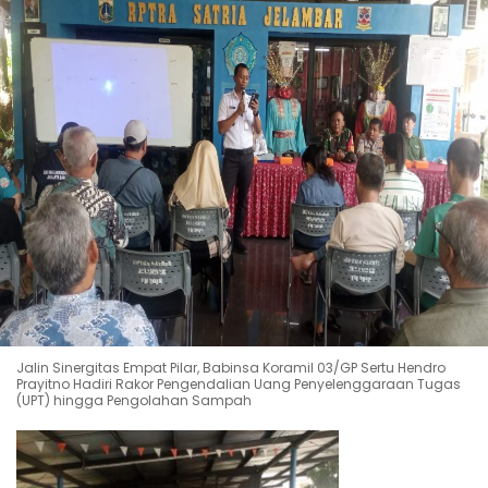
Jalin Sinergitas Empat Pilar, Babinsa Koramil 03/GP Sertu Hendro
Prayitno Hadiri Rakor Pengendalian Uang Penyelenggaraan Tugas
(UPT) hingga Pengolahan Sampah