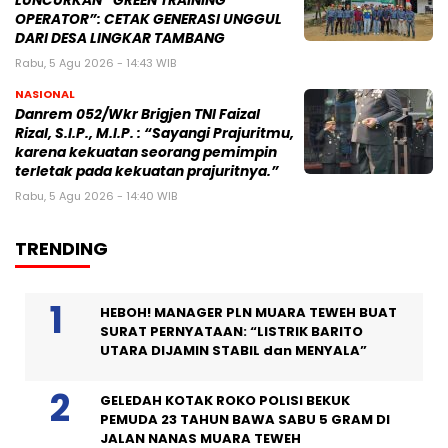
LUNCURKAN “GREEN TRAINING
OPERATOR”: CETAK GENERASI UNGGUL
DARI DESA LINGKAR TAMBANG
Rabu, 5 Agu 2026 - 14:43 WIB
NASIONAL
Danrem 052/Wkr Brigjen TNI Faizal
Rizal, S.I.P., M.I.P. : “Sayangi Prajuritmu,
karena kekuatan seorang pemimpin
terletak pada kekuatan prajuritnya.”
Rabu, 5 Agu 2026 - 14:40 WIB
TRENDING
HEBOH! MANAGER PLN MUARA TEWEH BUAT
SURAT PERNYATAAN: “LISTRIK BARITO
UTARA DIJAMIN STABIL dan MENYALA”
GELEDAH KOTAK ROKO POLISI BEKUK
PEMUDA 23 TAHUN BAWA SABU 5 GRAM DI
JALAN NANAS MUARA TEWEH