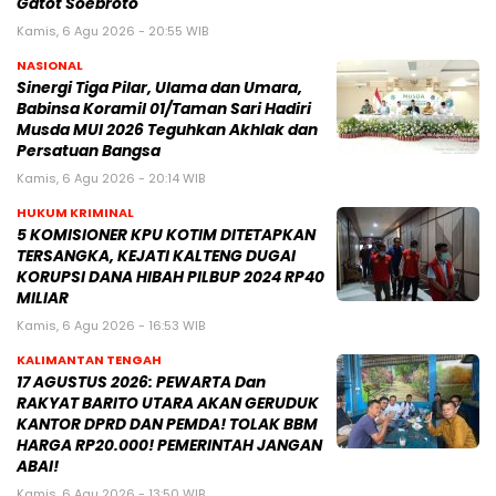
Gatot Soebroto
Kamis, 6 Agu 2026 - 20:55 WIB
NASIONAL
Sinergi Tiga Pilar, Ulama dan Umara,
Babinsa Koramil 01/Taman Sari Hadiri
Musda MUI 2026 Teguhkan Akhlak dan
Persatuan Bangsa
Kamis, 6 Agu 2026 - 20:14 WIB
HUKUM KRIMINAL
5 KOMISIONER KPU KOTIM DITETAPKAN
TERSANGKA, KEJATI KALTENG DUGAI
KORUPSI DANA HIBAH PILBUP 2024 RP40
MILIAR
Kamis, 6 Agu 2026 - 16:53 WIB
KALIMANTAN TENGAH
17 AGUSTUS 2026: PEWARTA Dan
RAKYAT BARITO UTARA AKAN GERUDUK
KANTOR DPRD DAN PEMDA! TOLAK BBM
HARGA RP20.000! PEMERINTAH JANGAN
ABAI!
Kamis, 6 Agu 2026 - 13:50 WIB