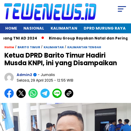
HOME
NASIONAL
KALIMANTAN
DPRD MURUNG RAYA
ng TNI AD 2024
Rimau Group Rayakan Natal dan Peringati Har
/
/
/
Home
BARITO TIMUR
KALIMANTAN
KALIMANTAN TENGAH
Ketua DPRD Barito Timur Hadiri
Musda KNPI, ini yang Disampaikan
Admin2
- Jurnalis
Selasa, 29 April 2025
- 12:55 WIB