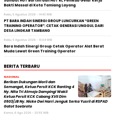
Sambut HUT Bartim dan HUT RI, Pemkab Gelar Kerja
Bakti Massal di Kota Tamiang Layang
Rabu, 5 Agustus 2026 - 14:43 WIB
PT BARA INDAH SINERGI GROUP LUNCURKAN “GREEN
TRAINING OPERATOR”: CETAK GENERASI UNGGUL DARI
DESA LINGKAR TAMBANG
Rabu, 5 Agustus 2026 - 13:04 WIB
Bara Indah Sinergi Group Cetak Operator Alat Berat
Muda Lewat Green Training Operator
BERITA TERBARU
NASIONAL
Berikan Dukungan Moril dan
Semangat, Ketua Persit KCK Ranting 4
Ny. Nita Tri Atmojo Dampingi Wakil
Ketua Persit KCK Cabang XVII Dim
0503/JB Ny. Nicke Dwi Harri Jenguk Serka Yusril di RSPAD
Gatot Soebroto
Kamis, 6 Agu 2026 - 20:55 WIB