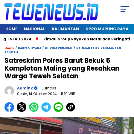
HOME
NASIONAL
KALIMANTAN
DPRD MURUNG RAYA
TNI AD 2024
Rimau Group Rayakan Natal dan Peringati Hari J
/
/
/
/
Home
BARITO UTARA
HUKUM KRIMINAL
KALIMANTAN
KALIMANTAN
TENGAH
Satreskrim Polres Barut Bekuk 5
Komplotan Maling yang Resahkan
Warga Teweh Selatan
Admin2
- Jurnalis
Senin, 14 Oktober 2024
- 11:19 WIB