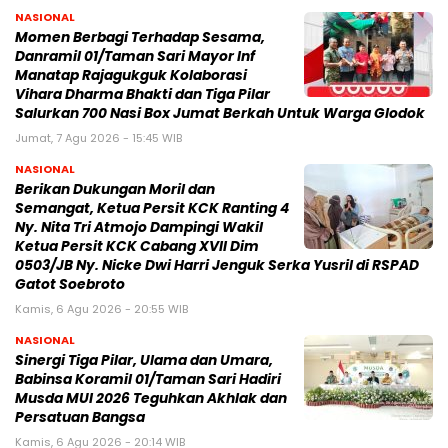
NASIONAL
Momen Berbagi Terhadap Sesama,
Danramil 01/Taman Sari Mayor Inf
Manatap Rajagukguk Kolaborasi
Vihara Dharma Bhakti dan Tiga Pilar
Salurkan 700 Nasi Box Jumat Berkah Untuk Warga Glodok
Jumat, 7 Agu 2026 - 15:45 WIB
NASIONAL
Berikan Dukungan Moril dan
Semangat, Ketua Persit KCK Ranting 4
Ny. Nita Tri Atmojo Dampingi Wakil
Ketua Persit KCK Cabang XVII Dim
0503/JB Ny. Nicke Dwi Harri Jenguk Serka Yusril di RSPAD
Gatot Soebroto
Kamis, 6 Agu 2026 - 20:55 WIB
NASIONAL
Sinergi Tiga Pilar, Ulama dan Umara,
Babinsa Koramil 01/Taman Sari Hadiri
Musda MUI 2026 Teguhkan Akhlak dan
Persatuan Bangsa
Kamis, 6 Agu 2026 - 20:14 WIB