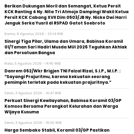
Berikan Dukungan Moril dan Semangat, Ketua Persit
KCK Ranting 4 Ny. Nita Tri Atmojo Dampingi Wakil Ketua
Persit KCK Cabang XVII Dim 0503/JB Ny. Nicke Dwi Harri
Jenguk Serka Yusril di RSPAD Gatot Soebroto
Kamis, 6 Agustus 2026 - 20:14 WIB
Sinergi Tiga Pilar, Ulama dan Umara, Babinsa Koramil
01/Taman Sari Hadiri Musda MUI 2026 Teguhkan Akhlak
dan Persatuan Bangsa
Rabu, 5 Agustus 2026 - 14:40 WIB
Danrem 052/Wkr Brigjen TNI Faizal Rizal, S.I.P., M.I.P. :
“Sayangi Prajuritmu, karena kekuatan seorang
pemimpin terletak pada kekuatan prajuritnya.”
Senin, 3 Agustus 2026 - 16:47 WIB
Perkuat Sinergi Kewilayahan, Babinsa Koramil 03/GP
Komsos Bersama Perangkat Kelurahan dan Warga
Wijaya Kusuma
Senin, 3 Agustus 2026 - 16:30 WIB
Harga Sembako Stabil, Koramil 03/GP Pastikan