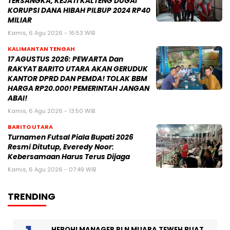
TERSANGKA, KEJATI KALTENG DUGAI
KORUPSI DANA HIBAH PILBUP 2024 RP40
MILIAR
Kamis, 6 Agu 2026 - 16:53 WIB
KALIMANTAN TENGAH
17 AGUSTUS 2026: PEWARTA Dan
RAKYAT BARITO UTARA AKAN GERUDUK
KANTOR DPRD DAN PEMDA! TOLAK BBM
HARGA RP20.000! PEMERINTAH JANGAN
ABAI!
Kamis, 6 Agu 2026 - 13:50 WIB
BARITO UTARA
Turnamen Futsal Piala Bupati 2026
Resmi Ditutup, Everedy Noor:
Kebersamaan Harus Terus Dijaga
Kamis, 6 Agu 2026 - 07:49 WIB
TRENDING
HEBOH! MANAGER PLN MUARA TEWEH BUAT