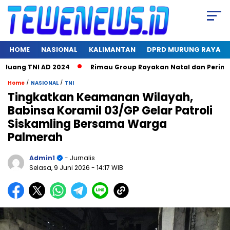
HOME
NASIONAL
KALIMANTAN
DPRD MURUNG RAYA
g TNI AD 2024
Rimau Group Rayakan Natal dan Peringati Har
/
/
Home
NASIONAL
TNI
Tingkatkan Keamanan Wilayah,
Babinsa Koramil 03/GP Gelar Patroli
Siskamling Bersama Warga
Palmerah
Admin1
- Jurnalis
Selasa, 9 Juni 2026
- 14:17 WIB