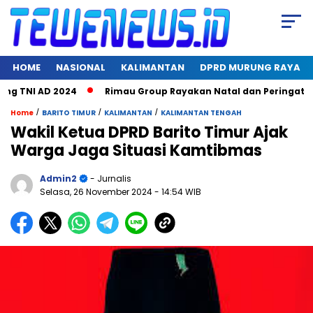
HOME
NASIONAL
KALIMANTAN
DPRD MURUNG RAYA
TNI AD 2024
Rimau Group Rayakan Natal dan Peringati Hari 
/
/
/
Home
BARITO TIMUR
KALIMANTAN
KALIMANTAN TENGAH
Wakil Ketua DPRD Barito Timur Ajak
Warga Jaga Situasi Kamtibmas
Admin2
- Jurnalis
Selasa, 26 November 2024
- 14:54 WIB