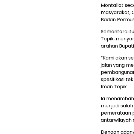
Montallat sec
masyarakat, C
Badan Permus
Sementara itu
Topik, menyam
arahan Bupati
“Kami akan se
jalan yang me
pembangunan 
spesifikasi te
Iman Topik.
Ia menambahka
menjadi salah
pemerataan p
antarwilayah 
Dengan adanya