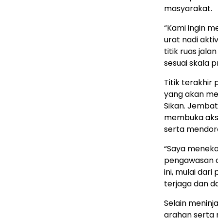
masyarakat.
“Kami ingin m
urat nadi akti
titik ruas jal
sesuai skala pr
Titik terakhi
yang akan me
Sikan. Jembata
membuka akse
serta mendor
“Saya menekan
pengawasan d
ini, mulai da
terjaga dan d
Selain meninj
arahan serta