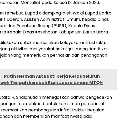
ecamatan Montallat pada Selasa 13 Januari 2026.
n tersebut, Bupati didampingi oleh Wakil Bupati Barito
aris Daerah, Asisten Administrasi Umum, Kepala Dinas
um dan Penataan Ruang (PUPR), Kepala Dinas
erta Kepala Dinas Kesehatan Kabupaten Barito Utara.
i dilakukan untuk memastikan kelayakan infrastruktur
jang aktivitas masyarakat sekaligus mengidentifikasi
s jalan yang memerlukan perhatian dan penanganan
:
Patih Herman AB: Bukti Kerja Keras Seluruh
Teweh Tengah kembali Raih Juara Umum MTQH
o Utara H. Shalahuddin menegaskan bahwa pengecekan
lapangan merupakan bentuk komitmen pemerintah
 memastikan pembangunan infrastruktur berjalan
canaan dan memberikan manfaat nyata bagi