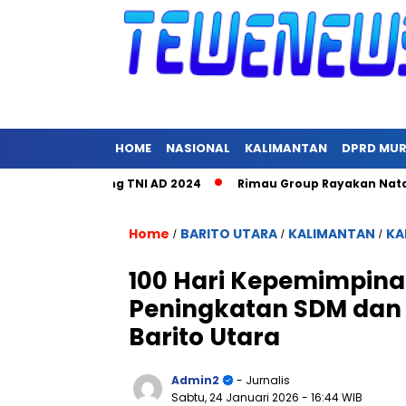
HOME
NASIONAL
KALIMANTAN
DPRD MU
 Hari Juang TNI AD 2024
Rimau Group Rayakan Natal dan Peri
Home
BARITO UTARA
KALIMANTAN
KA
/
/
/
100 Hari Kepemimpina
Peningkatan SDM dan 
Barito Utara
Admin2
- Jurnalis
Sabtu, 24 Januari 2026
- 16:44 WIB