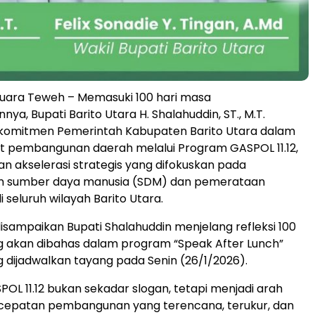
ara Teweh – Memasuki 100 hari masa
a, Bupati Barito Utara H. Shalahuddin, ST., M.T.
omitmen Pemerintah Kabupaten Barito Utara dalam
pembangunan daerah melalui Program GASPOL 11.12,
n akselerasi strategis yang difokuskan pada
 sumber daya manusia (SDM) dan pemerataan
di seluruh wilayah Barito Utara.
disampaikan Bupati Shalahuddin menjelang refleksi 100
ng akan dibahas dalam program “Speak After Lunch”
g dijadwalkan tayang pada Senin (26/1/2026).
OL 11.12 bukan sekadar slogan, tetapi menjadi arah
rcepatan pembangunan yang terencana, terukur, dan