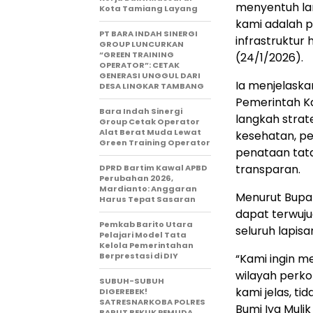
menyentuh la
Kota Tamiang Layang
kami adalah 
PT BARA INDAH SINERGI
infrastruktur 
GROUP LUNCURKAN
“GREEN TRAINING
(24/1/2026).
OPERATOR”: CETAK
GENERASI UNGGUL DARI
Ia menjelask
DESA LINGKAR TAMBANG
Pemerintah Ka
Bara Indah Sinergi
langkah strat
Group Cetak Operator
Alat Berat Muda Lewat
kesehatan, pe
Green Training Operator
penataan tata
transparan.
DPRD Bartim Kawal APBD
Perubahan 2026,
Mardianto: Anggaran
Menurut Bupa
Harus Tepat Sasaran
dapat terwuju
Pemkab Barito Utara
seluruh lapis
Pelajari Model Tata
Kelola Pemerintahan
Berprestasi di DIY
“Kami ingin m
wilayah perko
SUBUH-SUBUH
kami jelas, t
DIGEREBEK!
SATRESNARKOBA POLRES
Bumi Iya Muli
BARUT BEKUK PEMUDA