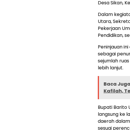
Desa Sikan, K
Dalam kegiata
Utara, Sekret
Pekerjaan Um
Pendidikan, s
Peninjauan in
sebagai penun
sejumlah rua
lebih lanjut.
Baca Juga 
Kafilah, 
Bupati Barit
langsung ke 
daerah dalam
sesuai peren