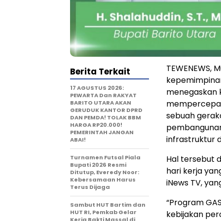
TEWENEWS, Mu
Berita Terkait
kepemimpinanny
17 AGUSTUS 2026:
menegaskan k
PEWARTA Dan RAKYAT
mempercepat 
BARITO UTARA AKAN
GERUDUK KANTOR DPRD
sebuah geraka
DAN PEMDA! TOLAK BBM
HARGA RP20.000!
pembangunan
PEMERINTAH JANGAN
infrastruktur 
ABAI!
Turnamen Futsal Piala
Hal tersebut 
Bupati 2026 Resmi
hari kerja ya
Ditutup, Everedy Noor:
Kebersamaan Harus
iNews TV, yan
Terus Dijaga
“Program GASP
Sambut HUT Bartim dan
HUT RI, Pemkab Gelar
kebijakan pe
Kerja Bakti Massal di