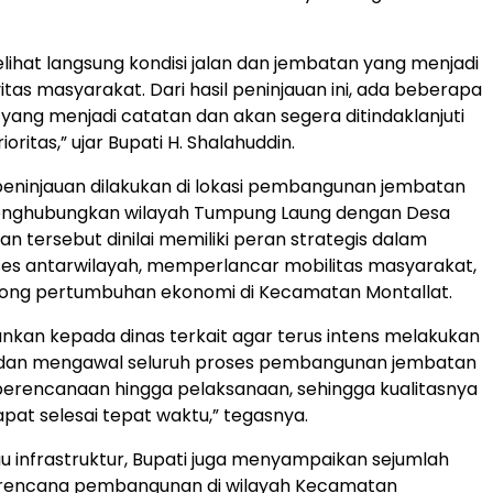
elihat langsung kondisi jalan dan jembatan yang menjadi
vitas masyarakat. Dari hasil peninjauan ini, ada beberapa
an yang menjadi catatan dan akan segera ditindaklanjuti
ioritas,” ujar Bupati H. Shalahuddin.
r peninjauan dilakukan di lokasi pembangunan jembatan
nghubungkan wilayah Tumpung Laung dengan Desa
n tersebut dinilai memiliki peran strategis dalam
s antarwilayah, memperlancar mobilitas masyarakat,
ong pertumbuhan ekonomi di Kecamatan Montallat.
kan kepada dinas terkait agar terus intens melakukan
an mengawal seluruh proses pembangunan jembatan
ri perencanaan hingga pelaksanaan, sehingga kualitasnya
apat selesai tepat waktu,” tegasnya.
au infrastruktur, Bupati juga menyampaikan sejumlah
 rencana pembangunan di wilayah Kecamatan