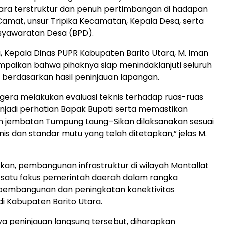
ara terstruktur dan penuh pertimbangan di hadapan
amat, unsur Tripika Kecamatan, Kepala Desa, serta
yawaratan Desa (BPD).
, Kepala Dinas PUPR Kabupaten Barito Utara, M. Iman
paikan bahwa pihaknya siap menindaklanjuti seluruh
 berdasarkan hasil peninjauan lapangan.
gera melakukan evaluasi teknis terhadap ruas-ruas
njadi perhatian Bapak Bupati serta memastikan
jembatan Tumpung Laung–Sikan dilaksanakan sesuai
knis dan standar mutu yang telah ditetapkan,” jelas M.
n, pembangunan infrastruktur di wilayah Montallat
 satu fokus pemerintah daerah dalam rangka
embangunan dan peningkatan konektivitas
di Kabupaten Barito Utara.
 peninjauan langsung tersebut, diharapkan