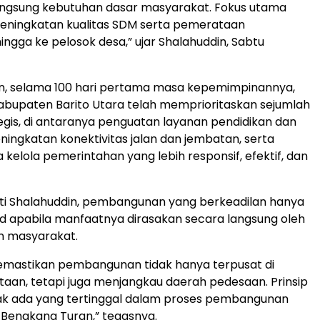
ngsung kebutuhan dasar masyarakat. Fokus utama
peningkatan kualitas SDM serta pemerataan
hingga ke pelosok desa,” ujar Shalahuddin, Sabtu
an, selama 100 hari pertama masa kepemimpinannya,
bupaten Barito Utara telah memprioritaskan sejumlah
egis, di antaranya penguatan layanan pendidikan dan
ningkatan konektivitas jalan dan jembatan, serta
 kelola pemerintahan yang lebih responsif, efektif, dan
ti Shalahuddin, pembangunan yang berkeadilan hanya
d apabila manfaatnya dirasakan secara langsung oleh
an masyarakat.
emastikan pembangunan tidak hanya terpusat di
taan, tetapi juga menjangkau daerah pedesaan. Prinsip
idak ada yang tertinggal dalam proses pembangunan
k Bengkang Turan,” tegasnya.