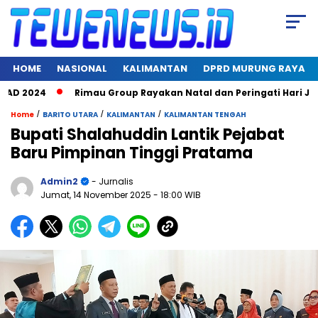
HOME
NASIONAL
KALIMANTAN
DPRD MURUNG RAYA
 2024
Rimau Group Rayakan Natal dan Peringati Hari Jadi ke
/
/
/
Home
BARITO UTARA
KALIMANTAN
KALIMANTAN TENGAH
Bupati Shalahuddin Lantik Pejabat
Baru Pimpinan Tinggi Pratama
Admin2
- Jurnalis
Jumat, 14 November 2025
- 18:00 WIB