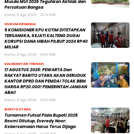
Musda MUI 2026 Teguhkan Akhlak dan
Persatuan Bangsa
Kamis, 6 Agu 2026 - 20:14 WIB
HUKUM KRIMINAL
5 KOMISIONER KPU KOTIM DITETAPKAN
TERSANGKA, KEJATI KALTENG DUGAI
KORUPSI DANA HIBAH PILBUP 2024 RP40
MILIAR
Kamis, 6 Agu 2026 - 16:53 WIB
KALIMANTAN TENGAH
17 AGUSTUS 2026: PEWARTA Dan
RAKYAT BARITO UTARA AKAN GERUDUK
KANTOR DPRD DAN PEMDA! TOLAK BBM
HARGA RP20.000! PEMERINTAH JANGAN
ABAI!
Kamis, 6 Agu 2026 - 13:50 WIB
BARITO UTARA
Turnamen Futsal Piala Bupati 2026
Resmi Ditutup, Everedy Noor:
Kebersamaan Harus Terus Dijaga
Kamis, 6 Agu 2026 - 07:49 WIB