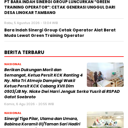
PT BARA INDAH SINERGI GROUP LUNCURKAN “GREEN
TRAINING OPERATOR”: CETAK GENERASI UNGGUL DARI
DESA LINGKAR TAMBANG
Rabu, 5 Agustus 2026 - 13:04 WIB
Bara Indah Sinergi Group Cetak Operator Alat Berat
Muda Lewat Green Training Operator
BERITA TERBARU
NASIONAL
Berikan Dukungan Moril dan
Semangat, Ketua Persit KCK Ranting 4
Ny. Nita Tri Atmojo Dampingi Wakil
Ketua Persit KCK Cabang XVII Dim
0503/JB Ny. Nicke Dwi Harri Jenguk Serka Yusril di RSPAD
Gatot Soebroto
Kamis, 6 Agu 2026 - 20:55 WIB
NASIONAL
Sinergi Tiga Pilar, Ulama dan Umara,
Babinsa Koramil 01/Taman Sari Hadiri