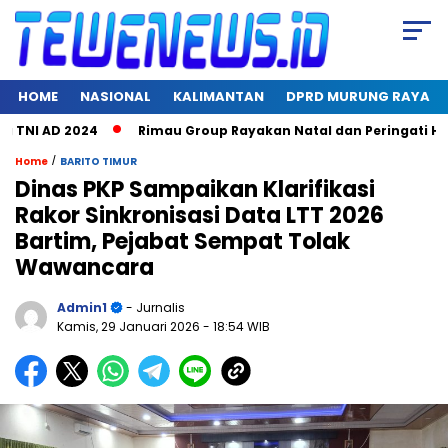
HOME
NASIONAL
KALIMANTAN
DPRD MURUNG RAYA
NI AD 2024
Rimau Group Rayakan Natal dan Peringati Hari Ja
/
Home
BARITO TIMUR
Dinas PKP Sampaikan Klarifikasi
Rakor Sinkronisasi Data LTT 2026
Bartim, Pejabat Sempat Tolak
Wawancara
Admin1
- Jurnalis
Kamis, 29 Januari 2026
- 18:54 WIB