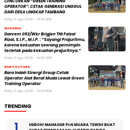
LUNCURKAN “GREEN TRAINING
OPERATOR”: CETAK GENERASI UNGGUL
DARI DESA LINGKAR TAMBANG
Rabu, 5 Agu 2026 - 14:43 WIB
NASIONAL
Danrem 052/Wkr Brigjen TNI Faizal
Rizal, S.I.P., M.I.P. : “Sayangi Prajuritmu,
karena kekuatan seorang pemimpin
terletak pada kekuatan prajuritnya.”
Rabu, 5 Agu 2026 - 14:40 WIB
BARITO UTARA
Bara Indah Sinergi Group Cetak
Operator Alat Berat Muda Lewat Green
Training Operator
Rabu, 5 Agu 2026 - 13:04 WIB
TRENDING
HEBOH! MANAGER PLN MUARA TEWEH BUAT