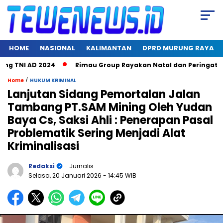
HOME
NASIONAL
KALIMANTAN
DPRD MURUNG RAYA
TNI AD 2024
Rimau Group Rayakan Natal dan Peringati Hari J
/
Home
HUKUM KRIMINAL
Lanjutan Sidang Pemortalan Jalan
Tambang PT.SAM Mining Oleh Yudan
Baya Cs, Saksi Ahli : Penerapan Pasal
Problematik Sering Menjadi Alat
Kriminalisasi
Redaksi
- Jurnalis
Selasa, 20 Januari 2026
- 14:45 WIB