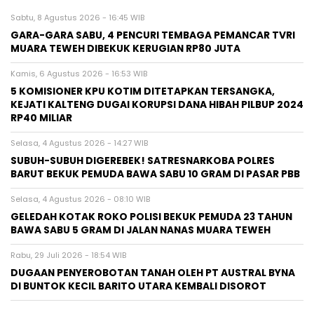
Sabtu, 8 Agustus 2026 - 16:45 WIB
GARA-GARA SABU, 4 PENCURI TEMBAGA PEMANCAR TVRI
MUARA TEWEH DIBEKUK KERUGIAN RP80 JUTA
Kamis, 6 Agustus 2026 - 16:53 WIB
5 KOMISIONER KPU KOTIM DITETAPKAN TERSANGKA,
KEJATI KALTENG DUGAI KORUPSI DANA HIBAH PILBUP 2024
RP40 MILIAR
Selasa, 4 Agustus 2026 - 14:27 WIB
SUBUH-SUBUH DIGEREBEK! SATRESNARKOBA POLRES
BARUT BEKUK PEMUDA BAWA SABU 10 GRAM DI PASAR PBB
Selasa, 4 Agustus 2026 - 08:10 WIB
GELEDAH KOTAK ROKO POLISI BEKUK PEMUDA 23 TAHUN
BAWA SABU 5 GRAM DI JALAN NANAS MUARA TEWEH
Rabu, 29 Juli 2026 - 18:54 WIB
DUGAAN PENYEROBOTAN TANAH OLEH PT AUSTRAL BYNA
DI BUNTOK KECIL BARITO UTARA KEMBALI DISOROT