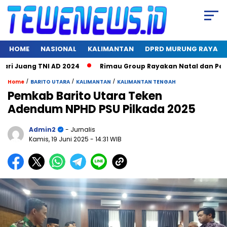
HOME
NASIONAL
KALIMANTAN
DPRD MURUNG RAYA
ri Juang TNI AD 2024
Rimau Group Rayakan Natal dan Pering
/
/
/
Home
BARITO UTARA
KALIMANTAN
KALIMANTAN TENGAH
Pemkab Barito Utara Teken
Adendum NPHD PSU Pilkada 2025
Admin2
- Jurnalis
Kamis, 19 Juni 2025
- 14:31 WIB