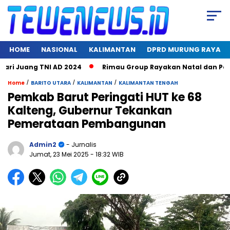
HOME
NASIONAL
KALIMANTAN
DPRD MURUNG RAYA
 Juang TNI AD 2024
Rimau Group Rayakan Natal dan Peringat
/
/
/
Home
BARITO UTARA
KALIMANTAN
KALIMANTAN TENGAH
Pemkab Barut Peringati HUT ke 68
Kalteng, Gubernur Tekankan
Pemerataan Pembangunan
Admin2
- Jurnalis
Jumat, 23 Mei 2025
- 18:32 WIB