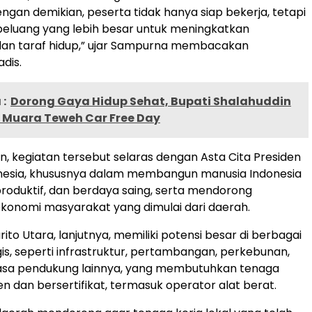
engan demikian, peserta tidak hanya siap bekerja, tetapi
 peluang yang lebih besar untuk meningkatkan
an taraf hidup,” ujar Sampurna membacakan
dis.
:
Dorong Gaya Hidup Sehat, Bupati Shalahuddin
 Muara Teweh Car Free Day
, kegiatan tersebut selaras dengan Asta Cita Presiden
onesia, khususnya dalam membangun manusia Indonesia
produktif, dan berdaya saing, serta mendorong
konomi masyarakat yang dimulai dari daerah.
to Utara, lanjutnya, memiliki potensi besar di berbagai
gis, seperti infrastruktur, pertambangan, perkebunan,
jasa pendukung lainnya, yang membutuhkan tenaga
n dan bersertifikat, termasuk operator alat berat.