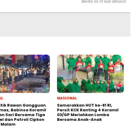
Berita ini 13 kali dibaca
AL
NASIONAL
itik Rawan Gangguan
Semarakkan HUT ke-81 RI,
mas, Babinsa Koramil
Persit KCK Ranting 4 Koramil
n Sari Bersama Tiga
03/GP Meriahkan Lomba
el dan Patroli Cipkon
Bersama Anak-Anak
 Malam