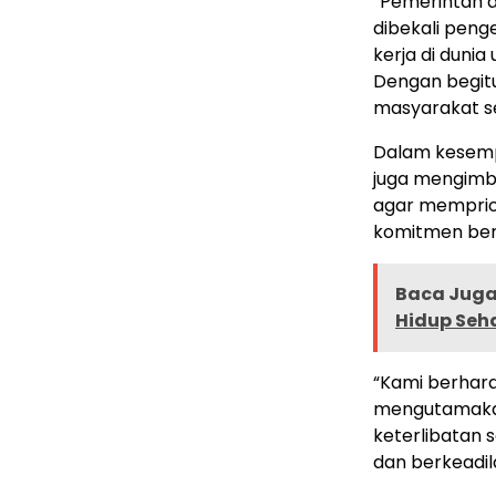
“Pemerintah d
dibekali pen
kerja di duni
Dengan begit
masyarakat s
Dalam kesemp
juga mengimba
agar memprior
komitmen be
Baca Juga 
Hidup Seh
“Kami berhara
mengutamakan 
keterlibatan
dan berkeadil