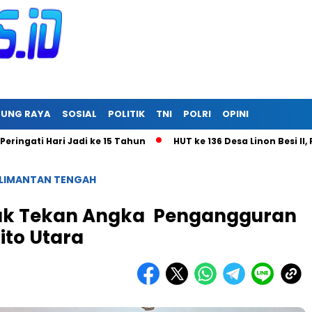
RUNG RAYA
SOSIAL
POLITIK
TNI
POLRI
OPINI
Hari Jadi ke 15 Tahun
HUT ke 136 Desa Linon Besi II, Pemde
LIMANTAN TENGAH
uk Tekan Angka Pengangguran
ito Utara