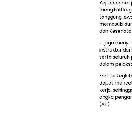
Kepada para p
mengikuti keg
tanggung jawa
memasuki dun
dan Kesehatan
Ia juga menya
instruktur da
serta seluruh
dalam pelaksa
Melalui kegia
dapat menceta
kerja, sehin
angka pengan
(AP)