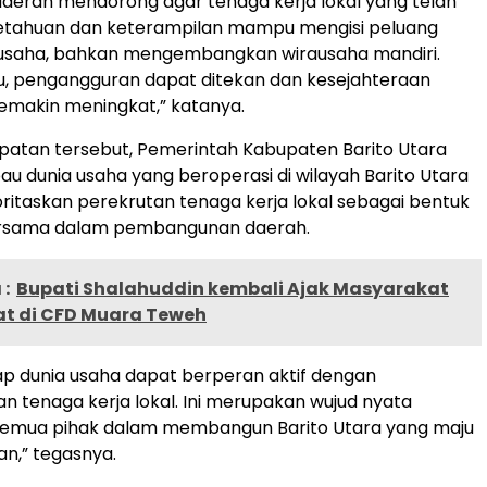
aerah mendorong agar tenaga kerja lokal yang telah
getahuan dan keterampilan mampu mengisi peluang
a usaha, bahkan mengembangkan wirausaha mandiri.
u, pengangguran dapat ditekan dan kesejahteraan
emakin meningkat,” katanya.
atan tersebut, Pemerintah Kabupaten Barito Utara
u dunia usaha yang beroperasi di wilayah Barito Utara
itaskan perekrutan tenaga kerja lokal sebagai bentuk
rsama dalam pembangunan daerah.
:
Bupati Shalahuddin kembali Ajak Masyarakat
at di CFD Muara Teweh
p dunia usaha dapat berperan aktif dengan
tenaga kerja lokal. Ini merupakan wujud nyata
 semua pihak dalam membangun Barito Utara yang maju
an,” tegasnya.