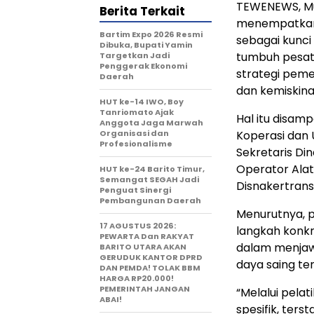
TEWENEWS, Mu
Berita Terkait
menempatkan 
Bartim Expo 2026 Resmi
sebagai kunci
Dibuka, Bupati Yamin
tumbuh pesat,
Targetkan Jadi
Penggerak Ekonomi
strategi pem
Daerah
dan kemiskina
HUT ke-14 IWO, Boy
Tanriomato Ajak
Hal itu disam
Anggota Jaga Marwah
Organisasi dan
Koperasi dan 
Profesionalisme
Sekretaris Di
Operator Alat
HUT ke-24 Barito Timur,
Semangat SEGAH Jadi
Disnakertrans
Penguat Sinergi
Pembangunan Daerah
Menurutnya, p
17 AGUSTUS 2026:
langkah konkr
PEWARTA Dan RAKYAT
dalam menjaw
BARITO UTARA AKAN
GERUDUK KANTOR DPRD
daya saing ten
DAN PEMDA! TOLAK BBM
HARGA RP20.000!
PEMERINTAH JANGAN
“Melalui pelat
ABAI!
spesifik, ter