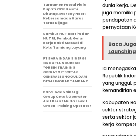
dunia kerja. D
Turnamen Futsal Piala
Bupati 2026 Resmi
juga memiliki
Ditutup, Everedy Noor:
Kebersamaan Harus
pendapatan d
Terus Dijaga
pernyataan Ka
Sambut HUT Bartim dan
HUT RI, Pemkab Gelar
Kerja Bakti Massal di
Baca Juga 
Kota Tamiang Layang
Launching
PT BARA INDAH SINERGI
GROUP LUNCURKAN
“GREEN TRAINING
Ia menegaskan
OPERATOR”: CETAK
Republik Ind
GENERASI UNGGUL DARI
DESA LINGKAR TAMBANG
yang unggul, 
kemandirian e
Bara Indah Sinergi
Group Cetak Operator
Alat Berat Muda Lewat
Kabupaten Bari
Green Training Operator
sektor strate
serta sektor 
kerja kompete