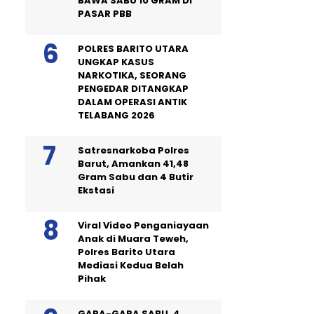
BAWA SABU 10 GRAM DI
PASAR PBB
POLRES BARITO UTARA
UNGKAP KASUS
NARKOTIKA, SEORANG
PENGEDAR DITANGKAP
DALAM OPERASI ANTIK
TELABANG 2026
Satresnarkoba Polres
Barut, Amankan 41,48
Gram Sabu dan 4 Butir
Ekstasi
Viral Video Penganiayaan
Anak di Muara Teweh,
Polres Barito Utara
Mediasi Kedua Belah
Pihak
GARA-GARA SABU, 4