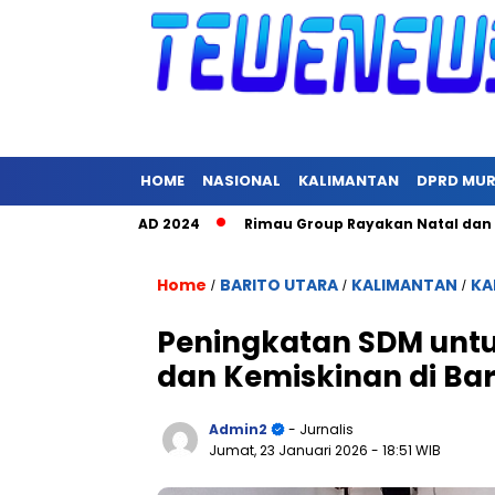
HOME
NASIONAL
KALIMANTAN
DPRD MU
Juang TNI AD 2024
Rimau Group Rayakan Natal dan Peringati 
Home
BARITO UTARA
KALIMANTAN
KA
/
/
/
Peningkatan SDM unt
dan Kemiskinan di Bar
Admin2
- Jurnalis
Jumat, 23 Januari 2026
- 18:51 WIB