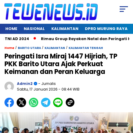
HOME
NASIONAL
KALIMANTAN
DPRD MURUNG RAYA
I AD 2024
Rimau Group Rayakan Natal dan Peringati Hari Ja
/
/
/
Home
BARITO UTARA
KALIMANTAN
KALIMANTAN TENGAH
Peringati Isra Miraj 1447 Hijriah, TP
PKK Barito Utara Ajak Perkuat
Keimanan dan Peran Keluarga
Admin2
- Jurnalis
Sabtu, 17 Januari 2026
- 08:44 WIB