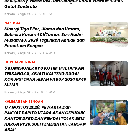
0503/JB Ny. Nicke Dwi Harri Jenguk Serka Yusril di RSPAD
Gatot Soebroto
Kamis, 6 Agu 2026 - 20:55 WIB
NASIONAL
Sinergi Tiga Pilar, Ulama dan Umara,
Babinsa Koramil 01/Taman Sari Hadiri
Musda MUI 2026 Teguhkan Akhlak dan
Persatuan Bangsa
Kamis, 6 Agu 2026 - 20:14 WIB
HUKUM KRIMINAL
5 KOMISIONER KPU KOTIM DITETAPKAN
TERSANGKA, KEJATI KALTENG DUGAI
KORUPSI DANA HIBAH PILBUP 2024 RP40
MILIAR
Kamis, 6 Agu 2026 - 16:53 WIB
KALIMANTAN TENGAH
17 AGUSTUS 2026: PEWARTA Dan
RAKYAT BARITO UTARA AKAN GERUDUK
KANTOR DPRD DAN PEMDA! TOLAK BBM
HARGA RP20.000! PEMERINTAH JANGAN
ABAI!