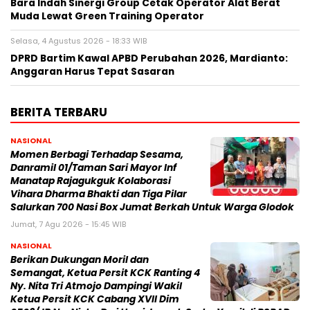
Bara Indah Sinergi Group Cetak Operator Alat Berat
Muda Lewat Green Training Operator
Selasa, 4 Agustus 2026 - 18:33 WIB
DPRD Bartim Kawal APBD Perubahan 2026, Mardianto:
Anggaran Harus Tepat Sasaran
BERITA TERBARU
NASIONAL
Momen Berbagi Terhadap Sesama,
Danramil 01/Taman Sari Mayor Inf
Manatap Rajagukguk Kolaborasi
Vihara Dharma Bhakti dan Tiga Pilar
Salurkan 700 Nasi Box Jumat Berkah Untuk Warga Glodok
Jumat, 7 Agu 2026 - 15:45 WIB
NASIONAL
Berikan Dukungan Moril dan
Semangat, Ketua Persit KCK Ranting 4
Ny. Nita Tri Atmojo Dampingi Wakil
Ketua Persit KCK Cabang XVII Dim