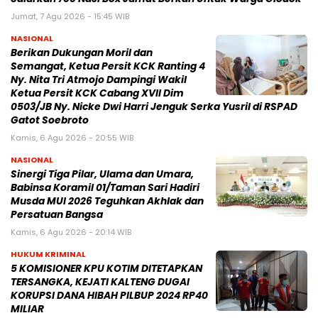
Jumat, 7 Agu 2026 - 15:45 WIB
NASIONAL
Berikan Dukungan Moril dan
Semangat, Ketua Persit KCK Ranting 4
Ny. Nita Tri Atmojo Dampingi Wakil
Ketua Persit KCK Cabang XVII Dim
0503/JB Ny. Nicke Dwi Harri Jenguk Serka Yusril di RSPAD
Gatot Soebroto
Kamis, 6 Agu 2026 - 20:55 WIB
NASIONAL
Sinergi Tiga Pilar, Ulama dan Umara,
Babinsa Koramil 01/Taman Sari Hadiri
Musda MUI 2026 Teguhkan Akhlak dan
Persatuan Bangsa
Kamis, 6 Agu 2026 - 20:14 WIB
HUKUM KRIMINAL
5 KOMISIONER KPU KOTIM DITETAPKAN
TERSANGKA, KEJATI KALTENG DUGAI
KORUPSI DANA HIBAH PILBUP 2024 RP40
MILIAR