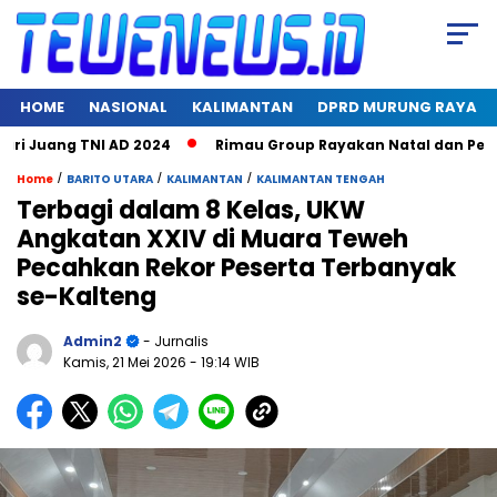
HOME
NASIONAL
KALIMANTAN
DPRD MURUNG RAYA
uang TNI AD 2024
Rimau Group Rayakan Natal dan Peringati 
/
/
/
Home
BARITO UTARA
KALIMANTAN
KALIMANTAN TENGAH
Terbagi dalam 8 Kelas, UKW
Angkatan XXIV di Muara Teweh
Pecahkan Rekor Peserta Terbanyak
se-Kalteng
Admin2
- Jurnalis
Kamis, 21 Mei 2026
- 19:14 WIB