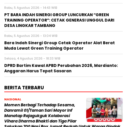
Rabu, 5 Agustus 2026 - 14:43 WIB
PT BARA INDAH SINERGI GROUP LUNCURKAN “GREEN
TRAINING OPERATOR”: CETAK GENERASI UNGGUL DARI
DESA LINGKAR TAMBANG
Rabu, 5 Agustus 2026 - 13:04 WIB
Bara Indah Sinergi Group Cetak Operator Alat Berat
Muda Lewat Green Training Operator
Selasa, 4 Agustus 2026 - 18:33 WIB
DPRD Bartim Kawal APBD Perubahan 2026, Mardianto:
Anggaran Harus Tepat Sasaran
BERITA TERBARU
NASIONAL
Momen Berbagi Terhadap Sesama,
Danramil 01/Taman Sari Mayor Inf
Manatap Rajagukguk Kolaborasi
Vihara Dharma Bhakti dan Tiga Pilar
Salurkan 700 Nasi Box Jumat Berkah Untuk Warga Glodok