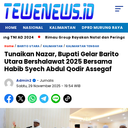
HOME
NASIONAL
KALIMANTAN
DPRD MURUNG RAYA
 TNI AD 2024
Rimau Group Rayakan Natal dan Peringati Hari
/
/
/
Home
BARITO UTARA
KALIMANTAN
KALIMANTAN TENGAH
Tunaikan Nazar, Bupati Gelar Barito
Utara Bershalawat 2025 Bersama
Habib Syech Abdul Qodir Assegaf
Admin2
- Jurnalis
Sabtu, 29 November 2025
- 19:54 WIB