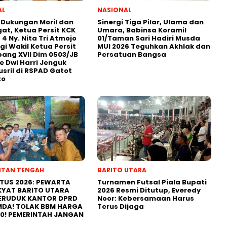
AL
NASIONAL
 Dukungan Moril dan
Sinergi Tiga Pilar, Ulama dan
t, Ketua Persit KCK
Umara, Babinsa Koramil
 4 Ny. Nita Tri Atmojo
01/Taman Sari Hadiri Musda
i Wakil Ketua Persit
MUI 2026 Teguhkan Akhlak dan
ang XVII Dim 0503/JB
Persatuan Bangsa
ke Dwi Harri Jenguk
usril di RSPAD Gatot
to
NTAN TENGAH
BARITO UTARA
STUS 2026: PEWARTA
Turnamen Futsal Piala Bupati
KYAT BARITO UTARA
2026 Resmi Ditutup, Everedy
ERUDUK KANTOR DPRD
Noor: Kebersamaan Harus
MDA! TOLAK BBM HARGA
Terus Dijaga
00! PEMERINTAH JANGAN