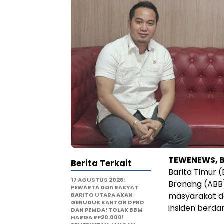
TEWENEWS, B
Berita Terkait
Barito Timur 
17 AGUSTUS 2026:
Bronang (ABB)
PEWARTA Dan RAKYAT
masyarakat d
BARITO UTARA AKAN
GERUDUK KANTOR DPRD
insiden berdar
DAN PEMDA! TOLAK BBM
HARGA RP20.000!