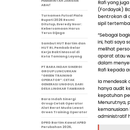
PEMERINTAH JANGAN
Rafi yang ju
ABAI!
(Fordayak) B
Turnamen Futsal Piala
bentrokan di
Bupati 2026 Resmi
sipil tertemb
Ditutup, Everedy Noor:
Kebersamaan Harus
Terus Dijaga
“Sebagai bagi
ini, hati saya
Sambut HUT Bartim dan
HUT RI, Pemkab Gelar
melihat perso
Kerja Bakti Massal di
aparat atau 
Kota Tamiang Layang
dalam menyel
PT BARA INDAH SINERGI
Rafi kepada a
GROUP LUNCURKAN
“GREEN TRAINING
OPERATOR”: CETAK
Ia mendesak a
GENERASI UNGGUL DARI
hanya audit k
DESA LINGKAR TAMBANG
kepatuhan pe
Bara Indah Sinergi
Menurutnya, 
Group Cetak Operator
Alat Berat Muda Lewat
kemanusiaan ha
Green Training Operator
administratif 
DPRD Bartim Kawal APBD
Perubahan 2026,