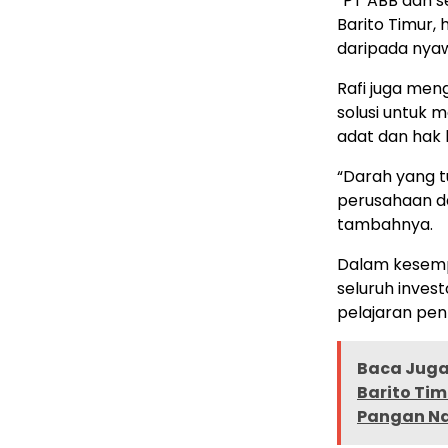
“PT ABB dan s
Barito Timur,
daripada nyaw
Rafi juga men
solusi untuk 
adat dan hak 
“Darah yang 
perusahaan d
tambahnya.
Dalam kesemp
seluruh invest
pelajaran pen
Baca Juga 
Barito Ti
Pangan Na