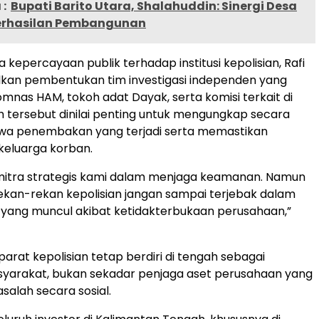
:
Bupati Barito Utara, Shalahuddin: Sinergi Desa
erhasilan Pembangunan
kepercayaan publik terhadap institusi kepolisian, Rafi
lkan pembentukan tim investigasi independen yang
mnas HAM, tokoh adat Dayak, serta komisi terkait di
 tersebut dinilai penting untuk mengungkap secara
tiwa penembakan yang terjadi serta memastikan
 keluarga korban.
 mitra strategis kami dalam menjaga keamanan. Namun
rekan-rekan kepolisian jangan sampai terjebak dalam
 yang muncul akibat ketidakterbukaan perusahaan,”
arat kepolisian tetap berdiri di tengah sebagai
syarakat, bukan sekadar penjaga aset perusahaan yang
alah secara sosial.