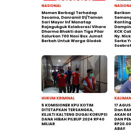
NASIONAL
NASION
Momen Berbagi Terhadap
Berikan
Sesama, Danramil 01/Taman
Semanga
Sari Mayor Inf Manatap
Ranting
Rajagukguk Kolaborasi Vihara
Damping
Dharma Bhakti dan Tiga Pilar
KCK Cab
Salurkan 700 Nasi Box Jumat
Ny. Nic
Berkah Untuk Warga Glodok
Serka Y
Soebro
HUKUM KRIMINAL
KALIMA
5 KOMISIONER KPU KOTIM
17 AGU
DITETAPKAN TERSANGKA,
Dan RA
KEJATI KALTENG DUGAI KORUPSI
AKAN G
DANA HIBAH PILBUP 2024 RP40
DAN PE
MILIAR
RP20.0
ABAI!