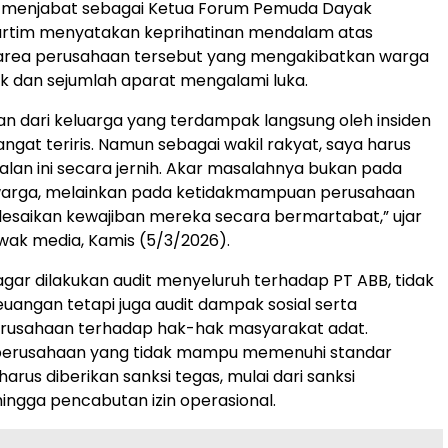
ga menjabat sebagai Ketua Forum Pemuda Dayak
artim menyatakan keprihatinan mendalam atas
 area perusahaan tersebut yang mengakibatkan warga
ak dan sejumlah aparat mengalami luka.
an dari keluarga yang terdampak langsung oleh insiden
 sangat teriris. Namun sebagai wakil rakyat, saya harus
alan ini secara jernih. Akar masalahnya bukan pada
warga, melainkan pada ketidakmampuan perusahaan
esaikan kewajiban mereka secara bermartabat,” ujar
wak media, Kamis (5/3/2026).
gar dilakukan audit menyeluruh terhadap PT ABB, tidak
euangan tetapi juga audit dampak sosial serta
rusahaan terhadap hak-hak masyarakat adat.
perusahaan yang tidak mampu memenuhi standar
rus diberikan sanksi tegas, mulai dari sanksi
hingga pencabutan izin operasional.