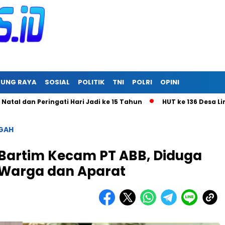
RUNG RAYA
SOSIAL
POLITIK
TNI
POLRI
OPINI
 Peringati Hari Jadi ke 15 Tahun
HUT ke 136 Desa Linon Bes
GAH
 Bartim Kecam PT ABB, Diduga
h Warga dan Aparat