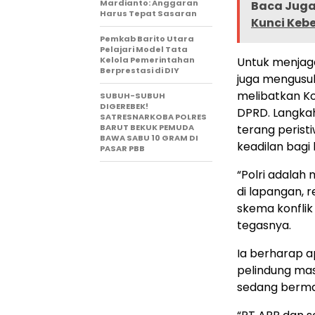
Mardianto: Anggaran
Baca Juga 
Harus Tepat Sasaran
Kunci Keb
Pemkab Barito Utara
Pelajari Model Tata
Kelola Pemerintahan
Untuk menjaga 
Berprestasi di DIY
juga mengusu
melibatkan Ko
SUBUH-SUBUH
DIGEREBEK!
DPRD. Langkah
SATRESNARKOBA POLRES
BARUT BEKUK PEMUDA
terang peris
BAWA SABU 10 GRAM DI
keadilan bagi
PASAR PBB
“Polri adalah
di lapangan, 
skema konflik
tegasnya.
Ia berharap ap
pelindung ma
sedang bermas