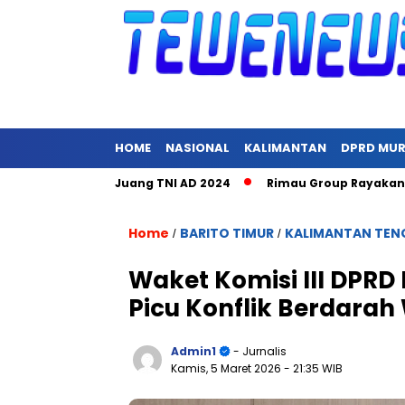
HOME
NASIONAL
KALIMANTAN
DPRD MU
cara Hari Juang TNI AD 2024
Rimau Group Rayakan Natal dan
Home
BARITO TIMUR
KALIMANTAN TEN
/
/
Waket Komisi III DPRD
Picu Konflik Berdara
Admin1
- Jurnalis
Kamis, 5 Maret 2026
- 21:35 WIB