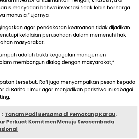
eluruh investor di Kalimantan Tengah, khususnya di
 harus menyadari bahwa investasi tidak lebih berharga
a manusia,” ujarnya.
gingatkan agar pendekatan keamanan tidak dijadikan
menutupi kelalaian perusahaan dalam memenuhi hak
lahan masyarakat.
tumpah adalah bukti kegagalan manajemen
alam membangun dialog dengan masyarakat,”
atan tersebut, Rafi juga menyampaikan pesan kepada
or di Barito Timur agar menjadikan peristiwa ini sebagai
ting.
:
Tanam Padi Bersama di Pematang Karau,
mur Perkuat Komitmen Menuju Swasembada
sional