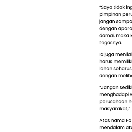
“Saya tidak in
pimpinan peru
jangan samp
dengan aparat
damai, maka k
tegasnya.
Ia juga menila
harus memilik
lahan seharusn
dengan melib
“Jangan sedik
menghadapi w
perusahaan h
masyarakat,” 
Atas nama For
mendalam atas