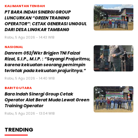
KALIMANTAN TENGAH
PT BARA INDAH SINERGI GROUP
LUNCURKAN “GREEN TRAINING
OPERATOR”: CETAK GENERASI UNGGUL
DARI DESA LINGKAR TAMBANG
Rabu, 5 Agu 2026 - 14:43 WIB
NASIONAL
Danrem 052/Wkr Brigjen TNI Faizal
Rizal, S.I.P., M.I.P. : “Sayangi Prajuritmu,
karena kekuatan seorang pemimpin
terletak pada kekuatan prajuritnya.”
Rabu, 5 Agu 2026 - 14:40 WIB
BARITO UTARA
Bara Indah Sinergi Group Cetak
Operator Alat Berat Muda Lewat Green
Training Operator
Rabu, 5 Agu 2026 - 13:04 WIB
TRENDING